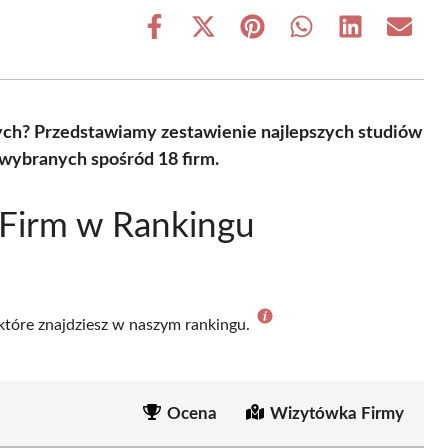
Share
Share
Share
Share
Share
Share
on
on
on
on
on
on
Facebook
X
Pinterest
WhatsApp
LinkedIn
Email
(Twitter)
nych? Przedstawiamy zestawienie najlepszych studiów
 wybranych spośród 18 firm.
 Firm w Rankingu
 które znajdziesz w naszym rankingu.
Ocena
Wizytówka Firmy