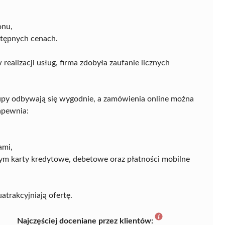
onu,
stępnych cenach.
realizacji usług, firma zdobyła zaufanie licznych
upy odbywają się wygodnie, a zamówienia online można
apewnia:
ami,
tym karty kredytowe, debetowe oraz płatności mobilne
atrakcyjniają ofertę.
Najczęściej doceniane przez klientów: