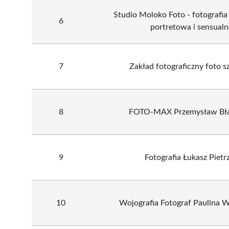
Studio Moloko Foto - fotografia
6
portretowa i sensualn
7
Zakład fotograficzny foto s
8
FOTO-MAX Przemysław Bła
9
Fotografia Łukasz Pietr
10
Wojografia Fotograf Paulina 