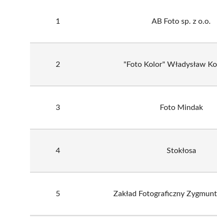
1
AB Foto sp. z o.o.
2
"Foto Kolor" Władysław Ko
3
Foto Mindak
4
Stokłosa
5
Zakład Fotograficzny Zygmunt