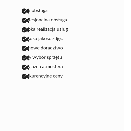
miła obsługa
profesjonalna obsługa
szybka realizacja usług
wysoka jakość zdjęć
fachowe doradztwo
duży wybór sprzętu
przyjazna atmosfera
konkurencyjne ceny