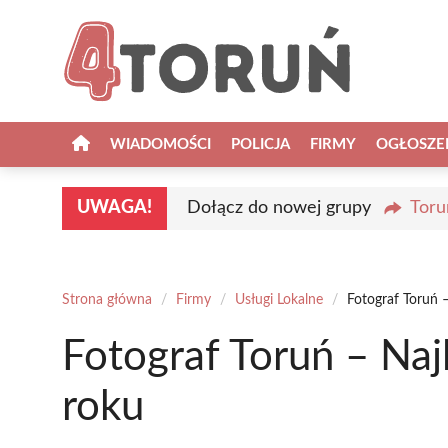
Przejdź
do
treści
WIADOMOŚCI
POLICJA
FIRMY
OGŁOSZE
UWAGA!
Dołącz do nowej grupy
Toru
Strona główna
/
Firmy
/
Usługi Lokalne
/
Fotograf Toruń 
Fotograf Toruń – Naj
roku