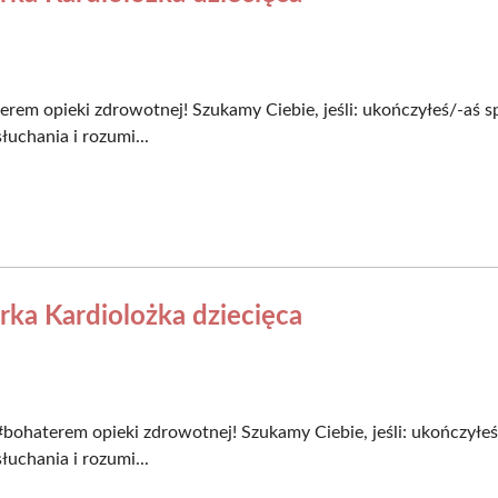
rem opieki zdrowotnej! Szukamy Ciebie, jeśli​: ukończyłeś/-aś spe
łuchania i rozumi...
arka Kardiolożka dziecięca
bohaterem opieki zdrowotnej! Szukamy Ciebie, jeśli​: ukończyłeś/-
łuchania i rozumi...