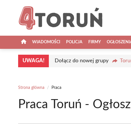
Przejdź
do
treści
WIADOMOŚCI
POLICJA
FIRMY
OGŁOSZENI
UWAGA!
Dołącz do nowej grupy
Toru
Strona główna
/
Praca
Praca Toruń - Ogłosz