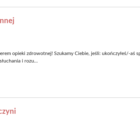
innej
rem opieki zdrowotnej! Szukamy Ciebie, jeśli​: ukończyłeś/-aś spe
łuchania i rozu...
czyni