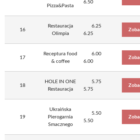
6.50
Pizza&Pasta
Restauracja
6.25
16
Zoba
Olimpia
6.25
Receptura food
6.00
17
Zoba
& coffee
6.00
HOLE IN ONE
5.75
18
Zoba
Restauracja
5.75
Ukraińska
5.50
19
Pierogarnia
Zoba
5.50
Smacznego