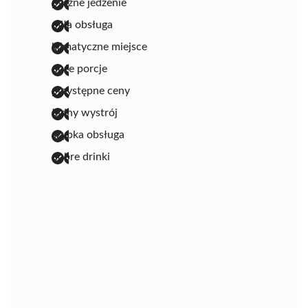
pyszne jedzenie
miła obsługa
klimatyczne miejsce
duże porcje
przystępne ceny
ładny wystrój
szybka obsługa
dobre drinki