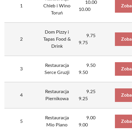
10.00
1
Chleb i Wino
Zoba
10.00
Toruń
Dom Pizzy i
9.75
2
Tapas Food &
Zoba
9.75
Drink
Restauracja
9.50
3
Zoba
Serce Gruzji
9.50
Restauracja
9.25
4
Zoba
Piernikowa
9.25
Restauracja
9.00
5
Zoba
Mio Piano
9.00