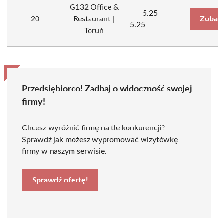
G132 Office &
5.25
20
Restaurant |
Zoba
5.25
Toruń
Przedsiębiorco! Zadbaj o widoczność swojej
firmy!
Chcesz wyróżnić firmę na tle konkurencji?
Sprawdź jak możesz wypromować wizytówkę
firmy w naszym serwisie.
Sprawdź ofertę!