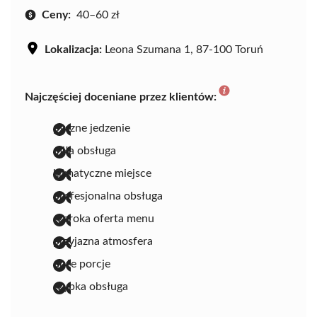
Ceny:
40–60 zł
Lokalizacja:
Leona Szumana 1, 87-100 Toruń
Najczęściej doceniane przez klientów:
pyszne jedzenie
miła obsługa
klimatyczne miejsce
profesjonalna obsługa
szeroka oferta menu
przyjazna atmosfera
duże porcje
szybka obsługa