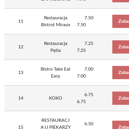
Restauracja
7.50
11
Zoba
Bistrot Miraux
7.50
Restauracja
7.25
12
Zoba
Pętla
7.25
Bistro Take Eat
7.00
13
Zoba
Easy
7.00
6.75
14
KOKO
Zoba
6.75
RESTAURACJ
6.50
15
A U PIEKARZY
Zoba