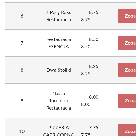
4 Pory Roku
8.75
6
Zoba
Restauracja
8.75
Restauracja
8.50
7
Zoba
ESENCJA
8.50
8.25
8
Dwa Stoliki
Zoba
8.25
Nasza
8.00
9
Toruńska
Zoba
8.00
Restauracja
PIZZERIA
7.75
10
Zoba
CAPRICORNO
7.75