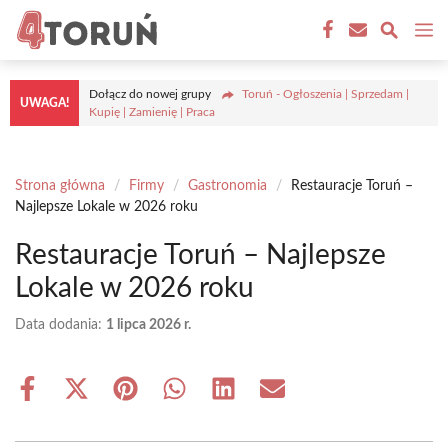
Przejdź
M
do
treści
Dołącz do nowej grupy
Toruń - Ogłoszenia | Sprzedam |
UWAGA!
Kupię | Zamienię | Praca
Strona główna
/
Firmy
/
Gastronomia
/
Restauracje Toruń –
Najlepsze Lokale w 2026 roku
Restauracje Toruń – Najlepsze
Lokale w 2026 roku
Data dodania:
1 lipca 2026 r.
Share
Share
Share
Share
Share
Share
on
on
on
on
on
on
Facebook
X
Pinterest
WhatsApp
LinkedIn
Email
(Twitter)