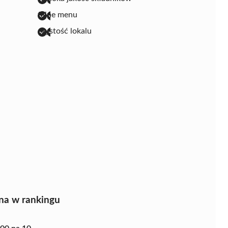
fajne menu
czystość lokalu
na w rankingu