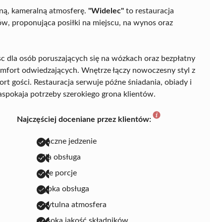
zną, kameralną atmosferę.
"Widelec"
to restauracja
ów, proponująca posiłki na miejscu, na wynos oraz
 dla osób poruszających się na wózkach oraz bezpłatny
omfort odwiedzających. Wnętrze łączy nowoczesny styl z
rt gości. Restauracja serwuje późne śniadania, obiady i
zaspokaja potrzeby szerokiego grona klientów.
Najczęściej doceniane przez klientów:
smaczne jedzenie
miła obsługa
duże porcje
szybka obsługa
przytulna atmosfera
wysoka jakość składników