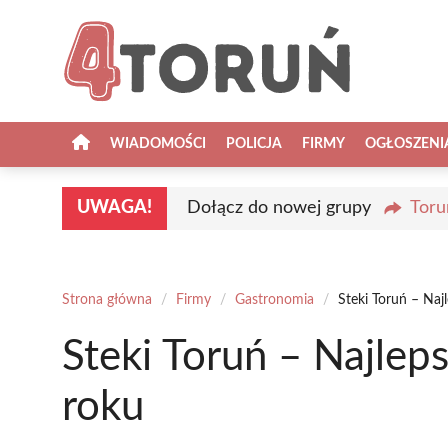
Przejdź
do
treści
WIADOMOŚCI
POLICJA
FIRMY
OGŁOSZENI
UWAGA!
Dołącz do nowej grupy
Toru
Strona główna
/
Firmy
/
Gastronomia
/
Steki Toruń – Na
Steki Toruń – Najle
roku