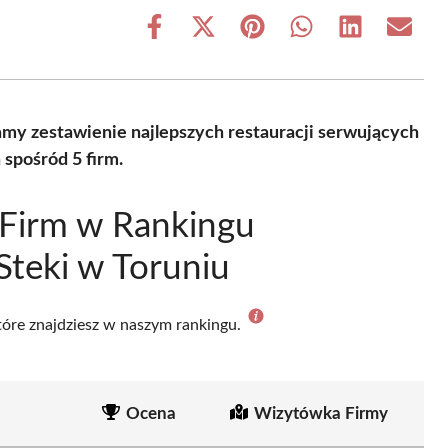
Share
Share
Share
Share
Share
Share
on
on
on
on
on
on
Facebook
X
Pinterest
WhatsApp
LinkedIn
Email
(Twitter)
y zestawienie najlepszych restauracji serwujących
spośród 5 firm.
 Firm w Rankingu
Steki w Toruniu
które znajdziesz w naszym rankingu.
Ocena
Wizytówka Firmy