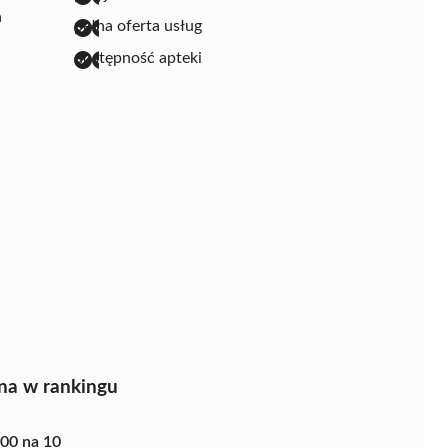
ń
pełna oferta usług
dostępność apteki
na w rankingu
.00 na 10