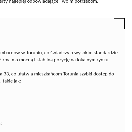
 oferty najlepiej odpowiadające Twoim potrzebom.
ombardów w Toruniu, co świadczy o wysokim standardzie
irma ma mocną i stabilną pozycję na lokalnym rynku.
ela 33, co ułatwia mieszkańcom Torunia szybki dostęp do
 takie jak:
: