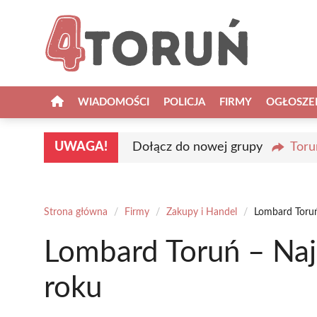
Przejdź
do
treści
WIADOMOŚCI
POLICJA
FIRMY
OGŁOSZE
UWAGA!
Dołącz do nowej grupy
Toru
Strona główna
/
Firmy
/
Zakupy i Handel
/
Lombard Toruń
Lombard Toruń – Naj
roku