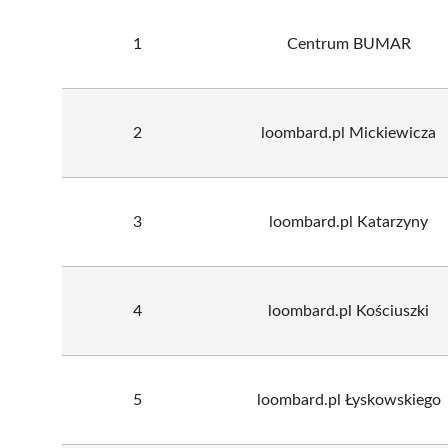
1
Centrum BUMAR
2
loombard.pl Mickiewicza
3
loombard.pl Katarzyny
4
loombard.pl Kościuszki
5
loombard.pl Łyskowskiego