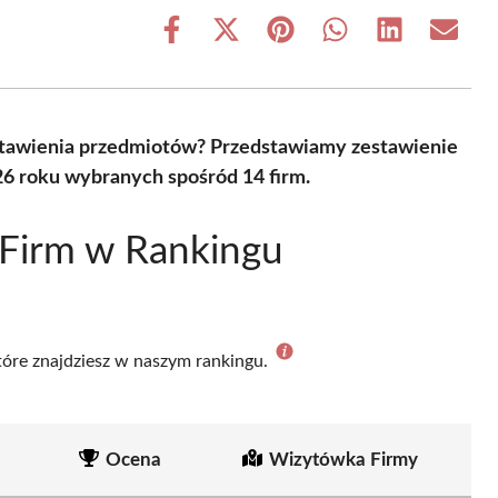
Share
Share
Share
Share
Share
Share
on
on
on
on
on
on
Facebook
X
Pinterest
WhatsApp
LinkedIn
Email
(Twitter)
astawienia przedmiotów? Przedstawiamy zestawienie
26 roku wybranych spośród 14 firm.
 Firm w Rankingu
które znajdziesz w naszym rankingu.
Ocena
Wizytówka Firmy