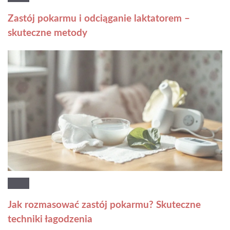
Zastój pokarmu i odciąganie laktatorem –
skuteczne metody
Jak rozmasować zastój pokarmu? Skuteczne
techniki łagodzenia