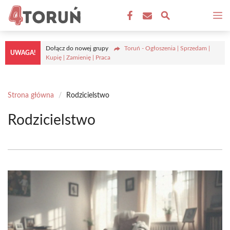
Przejdź
M
do
treści
Dołącz do nowej grupy
Toruń - Ogłoszenia | Sprzedam |
UWAGA!
Kupię | Zamienię | Praca
Strona główna
/
Rodzicielstwo
Rodzicielstwo