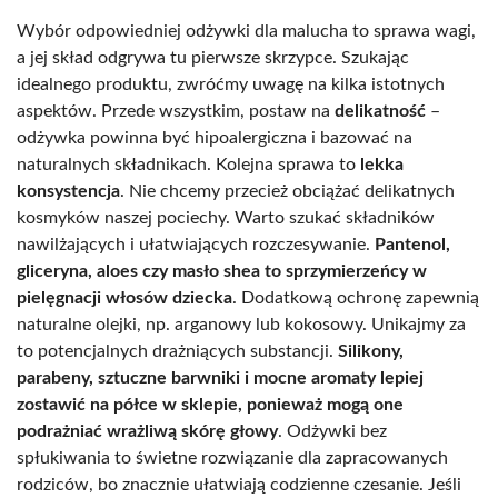
Wybór odpowiedniej odżywki dla malucha to sprawa wagi,
a jej skład odgrywa tu pierwsze skrzypce. Szukając
idealnego produktu, zwróćmy uwagę na kilka istotnych
aspektów. Przede wszystkim, postaw na
delikatność
–
odżywka powinna być hipoalergiczna i bazować na
naturalnych składnikach. Kolejna sprawa to
lekka
konsystencja
. Nie chcemy przecież obciążać delikatnych
kosmyków naszej pociechy. Warto szukać składników
nawilżających i ułatwiających rozczesywanie.
Pantenol,
gliceryna, aloes czy masło shea to sprzymierzeńcy w
pielęgnacji włosów dziecka
. Dodatkową ochronę zapewnią
naturalne olejki, np. arganowy lub kokosowy. Unikajmy za
to potencjalnych drażniących substancji.
Silikony,
parabeny, sztuczne barwniki i mocne aromaty lepiej
zostawić na półce w sklepie, ponieważ mogą one
podrażniać wrażliwą skórę głowy
. Odżywki bez
spłukiwania to świetne rozwiązanie dla zapracowanych
rodziców, bo znacznie ułatwiają codzienne czesanie. Jeśli