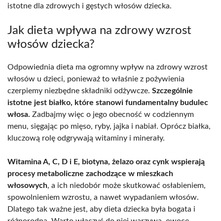
istotne dla zdrowych i gęstych włosów dziecka.
Jak dieta wpływa na zdrowy wzrost
włosów dziecka?
Odpowiednia dieta ma ogromny wpływ na zdrowy wzrost
włosów u dzieci, ponieważ to właśnie z pożywienia
czerpiemy niezbędne składniki odżywcze.
Szczególnie
istotne jest białko, które stanowi fundamentalny budulec
włosa.
Zadbajmy więc o jego obecność w codziennym
menu, sięgając po mięso, ryby, jajka i nabiał. Oprócz białka,
kluczową rolę odgrywają witaminy i minerały.
Witamina A, C, D i E, biotyna, żelazo oraz cynk wspierają
procesy metaboliczne zachodzące w mieszkach
włosowych
, a ich niedobór może skutkować osłabieniem,
spowolnieniem wzrostu, a nawet wypadaniem włosów.
Dlatego tak ważne jest, aby dieta dziecka była bogata i
różnorodna. Warto włączyć do niej warzywa, owoce,