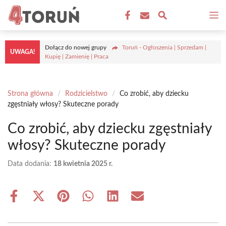
Przejdź
M
do
treści
Dołącz do nowej grupy
Toruń - Ogłoszenia | Sprzedam |
UWAGA!
Kupię | Zamienię | Praca
Strona główna
/
Rodzicielstwo
/
Co zrobić, aby dziecku
zgęstniały włosy? Skuteczne porady
Co zrobić, aby dziecku zgęstniały
włosy? Skuteczne porady
Data dodania:
18 kwietnia 2025 r.
Share
Share
Share
Share
Share
Share
on
on
on
on
on
on
Facebook
X
Pinterest
WhatsApp
LinkedIn
Email
(Twitter)