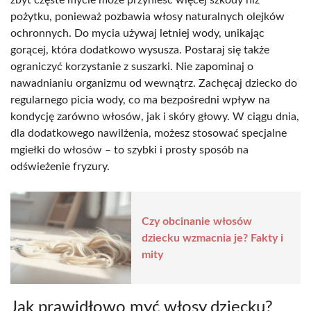
zbyt częste mycie może przynieść więcej szkody niż
pożytku, ponieważ pozbawia włosy naturalnych olejków
ochronnych. Do mycia używaj letniej wody, unikając
gorącej, która dodatkowo wysusza. Postaraj się także
ograniczyć korzystanie z suszarki. Nie zapominaj o
nawadnianiu organizmu od wewnątrz. Zachęcaj dziecko do
regularnego picia wody, co ma bezpośredni wpływ na
kondycję zarówno włosów, jak i skóry głowy. W ciągu dnia,
dla dodatkowego nawilżenia, możesz stosować specjalne
mgiełki do włosów – to szybki i prosty sposób na
odświeżenie fryzury.
Czy obcinanie włosów
dziecku wzmacnia je? Fakty i
mity
Jak prawidłowo myć włosy dziecku?