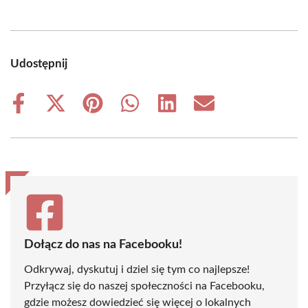
Udostępnij
Share
Share
Share
Share
Share
Share
on
on
on
on
on
on
Facebook
X
Pinterest
WhatsApp
LinkedIn
Email
(Twitter)
Dołącz do nas na Facebooku!
Odkrywaj, dyskutuj i dziel się tym co najlepsze!
Przyłącz się do naszej społeczności na Facebooku,
gdzie możesz dowiedzieć się więcej o lokalnych