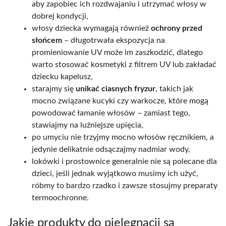
aby zapobiec ich rozdwajaniu i utrzymać włosy w
dobrej kondycji,
włosy dziecka wymagają również
ochrony przed
słońcem
– długotrwała ekspozycja na
promieniowanie UV może im zaszkodzić, dlatego
warto stosować kosmetyki z filtrem UV lub zakładać
dziecku kapelusz,
starajmy się
unikać ciasnych fryzur
, takich jak
mocno związane kucyki czy warkocze, które mogą
powodować łamanie włosów – zamiast tego,
stawiajmy na luźniejsze upięcia,
po umyciu nie trzyjmy mocno włosów ręcznikiem, a
jedynie delikatnie odsączajmy nadmiar wody,
lokówki i prostownice generalnie nie są polecane dla
dzieci, jeśli jednak wyjątkowo musimy ich użyć,
róbmy to bardzo rzadko i zawsze stosujmy preparaty
termoochronne.
Jakie produkty do pielęgnacji są