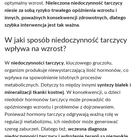
optymalny wzrost.
Nieleczona niedoczynność tarczycy
niesie za sobą ryzyko trwałego opóźnienia wzrostu i
innych, poważnych konsekwencji zdrowotnych, dlatego
szybka interwencja jest tak ważna
.
W jaki sposób niedoczynność tarczycy
wpływa na wzrost?
W
niedoczynności tarczycy
, kluczowego gruczołu,
organizm produkuje niewystarczającą ilość hormonów, co
wpływa na spowolnienie istotnych procesów
metabolicznych. Dotyczy to między innymi
syntezy białek i
mineralizacji tkanki kostnej
. W konsekwencji, u dzieci
niedobór hormonów tarczycy może prowadzić do
opóźnionego wzrostu i problemów z dojrzewaniem.
Ponieważ hormony tarczycy odgrywają ważną rolę w
regulacji metabolizmu, ich niedobór może generować
szereg zaburzeń. Dlatego też,
wczesna diagnoza
niedoczynności tarczycy i wdrożenie terapii są niezwykle