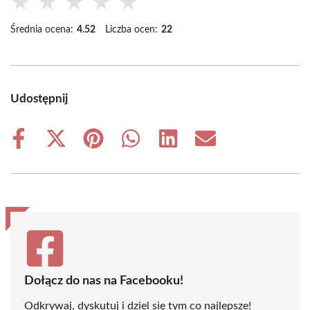
★
★
★
★
★
Średnia ocena:
4.52
Liczba ocen:
22
Udostępnij
Share
Share
Share
Share
Share
Share
on
on
on
on
on
on
Facebook
X
Pinterest
WhatsApp
LinkedIn
Email
(Twitter)
Dołącz do nas na Facebooku!
Odkrywaj, dyskutuj i dziel się tym co najlepsze!