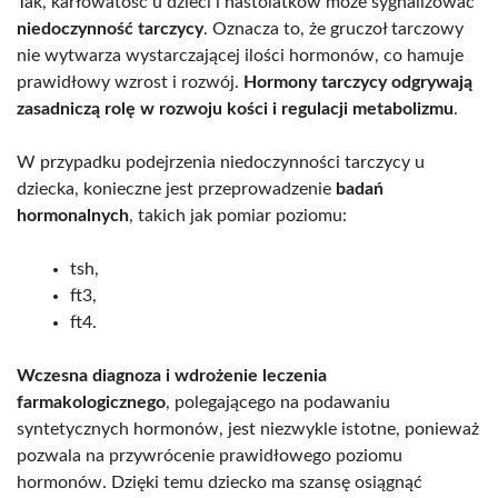
Tak, karłowatość u dzieci i nastolatków może sygnalizować
niedoczynność tarczycy
. Oznacza to, że gruczoł tarczowy
nie wytwarza wystarczającej ilości hormonów, co hamuje
prawidłowy wzrost i rozwój.
Hormony tarczycy odgrywają
zasadniczą rolę w rozwoju kości i regulacji metabolizmu
.
W przypadku podejrzenia niedoczynności tarczycy u
dziecka, konieczne jest przeprowadzenie
badań
hormonalnych
, takich jak pomiar poziomu:
tsh,
ft3,
ft4.
Wczesna diagnoza i wdrożenie leczenia
farmakologicznego
, polegającego na podawaniu
syntetycznych hormonów, jest niezwykle istotne, ponieważ
pozwala na przywrócenie prawidłowego poziomu
hormonów. Dzięki temu dziecko ma szansę osiągnąć