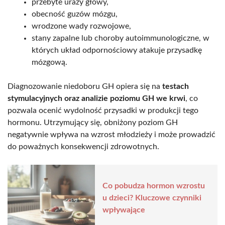
przebyte urazy głowy,
obecność guzów mózgu,
wrodzone wady rozwojowe,
stany zapalne lub choroby autoimmunologiczne, w
których układ odpornościowy atakuje przysadkę
mózgową.
Diagnozowanie niedoboru GH opiera się na
testach
stymulacyjnych oraz analizie poziomu GH we krwi
, co
pozwala ocenić wydolność przysadki w produkcji tego
hormonu. Utrzymujący się, obniżony poziom GH
negatywnie wpływa na wzrost młodzieży i może prowadzić
do poważnych konsekwencji zdrowotnych.
Co pobudza hormon wzrostu
u dzieci? Kluczowe czynniki
wpływające