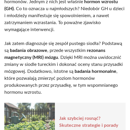
hormonów. Jednym z nich jest właśnie
hormon wzrostu
(GH)
. Co to oznacza u najmłodszych? Niedobór GH u dzieci
i młodzieży manifestuje się spowolnieniem, a nawet
zatrzymaniem wzrastania. To poważne zjawisko
wymagające interwencji.
Jak zatem diagnozuje się zespół pustego siodła? Podstawą
są
badania obrazowe
, przede wszystkim
rezonans
magnetyczny (MRI) mózgu
. Dzięki MRI można uwidocznić
zmiany w siodle tureckim i dokonać oceny stanu przysadki
mózgowej. Dodatkowo, istotne są
badania hormonalne
,
które pozwalają zmierzyć poziom hormonów
produkowanych przez przysadkę, w tym wspomnianego
hormonu wzrostu.
Jak szybciej rosnąć?
Skuteczne strategie i porady