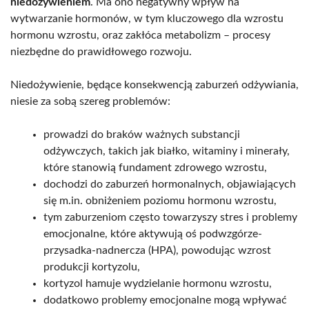
niedożywieniem
. Ma ono negatywny wpływ na
wytwarzanie hormonów, w tym kluczowego dla wzrostu
hormonu wzrostu, oraz zakłóca metabolizm – procesy
niezbędne do prawidłowego rozwoju.
Niedożywienie, będące konsekwencją zaburzeń odżywiania,
niesie za sobą szereg problemów:
prowadzi do braków ważnych substancji
odżywczych, takich jak białko, witaminy i minerały,
które stanowią fundament zdrowego wzrostu,
dochodzi do zaburzeń hormonalnych, objawiających
się m.in. obniżeniem poziomu hormonu wzrostu,
tym zaburzeniom często towarzyszy stres i problemy
emocjonalne, które aktywują oś podwzgórze-
przysadka-nadnercza (HPA), powodując wzrost
produkcji kortyzolu,
kortyzol hamuje wydzielanie hormonu wzrostu,
dodatkowo problemy emocjonalne mogą wpływać