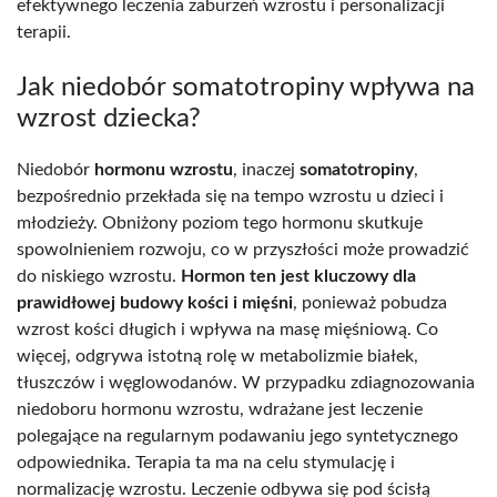
efektywnego leczenia zaburzeń wzrostu i personalizacji
terapii.
Jak niedobór somatotropiny wpływa na
wzrost dziecka?
Niedobór
hormonu wzrostu
, inaczej
somatotropiny
,
bezpośrednio przekłada się na tempo wzrostu u dzieci i
młodzieży. Obniżony poziom tego hormonu skutkuje
spowolnieniem rozwoju, co w przyszłości może prowadzić
do niskiego wzrostu.
Hormon ten jest kluczowy dla
prawidłowej budowy kości i mięśni
, ponieważ pobudza
wzrost kości długich i wpływa na masę mięśniową. Co
więcej, odgrywa istotną rolę w metabolizmie białek,
tłuszczów i węglowodanów. W przypadku zdiagnozowania
niedoboru hormonu wzrostu, wdrażane jest leczenie
polegające na regularnym podawaniu jego syntetycznego
odpowiednika. Terapia ta ma na celu stymulację i
normalizację wzrostu. Leczenie odbywa się pod ścisłą