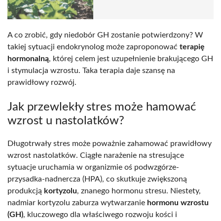
A co zrobić, gdy niedobór GH zostanie potwierdzony? W
takiej sytuacji endokrynolog może zaproponować
terapię
hormonalną
, której celem jest uzupełnienie brakującego GH
i stymulacja wzrostu. Taka terapia daje szansę na
prawidłowy rozwój.
Jak przewlekły stres może hamować
wzrost u nastolatków?
Długotrwały stres może poważnie zahamować prawidłowy
wzrost nastolatków. Ciągłe narażenie na stresujące
sytuacje uruchamia w organizmie oś podwzgórze-
przysadka-nadnercza (HPA), co skutkuje zwiększoną
produkcją
kortyzolu
, znanego hormonu stresu. Niestety,
nadmiar kortyzolu zaburza wytwarzanie
hormonu wzrostu
(GH)
, kluczowego dla właściwego rozwoju kości i