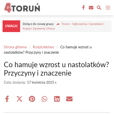
Przejdź
M
do
treści
Dołącz do nowej grupy
Toruń - Ogłoszenia | Sprzedam |
UWAGA!
Kupię | Zamienię | Praca
Strona główna
/
Rodzicielstwo
/
Co hamuje wzrost u
nastolatków? Przyczyny i znaczenie
Co hamuje wzrost u nastolatków?
Przyczyny i znaczenie
Data dodania:
17 kwietnia 2025 r.
Share
Share
Share
Share
Share
Share
on
on
on
on
on
on
Facebook
X
Pinterest
WhatsApp
LinkedIn
Email
(Twitter)