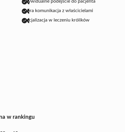
indywidualne podejście do pacjenta
dobra komunikacja z właścicielami
specjalizacja w leczeniu królików
na w rankingu