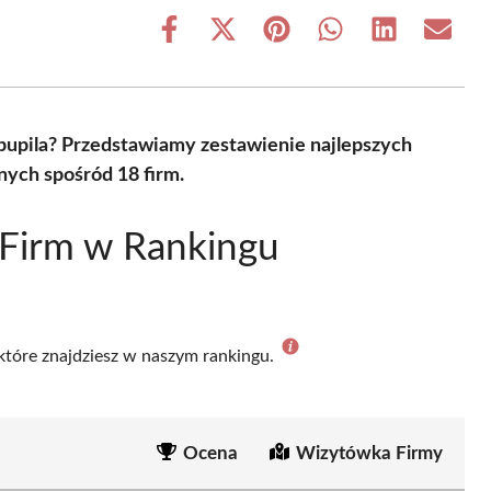
Share
Share
Share
Share
Share
Share
on
on
on
on
on
on
Facebook
X
Pinterest
WhatsApp
LinkedIn
Email
(Twitter)
pupila? Przedstawiamy zestawienie najlepszych
nych spośród 18 firm.
 Firm w Rankingu
 które znajdziesz w naszym rankingu.
Ocena
Wizytówka Firmy