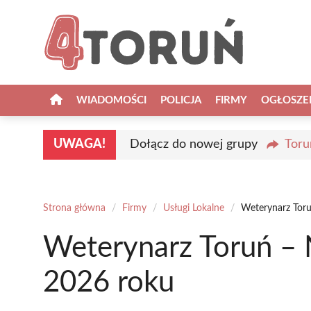
Przejdź
do
treści
WIADOMOŚCI
POLICJA
FIRMY
OGŁOSZE
UWAGA!
Dołącz do nowej grupy
Toru
Strona główna
/
Firmy
/
Usługi Lokalne
/
Weterynarz Toru
Weterynarz Toruń – 
2026 roku