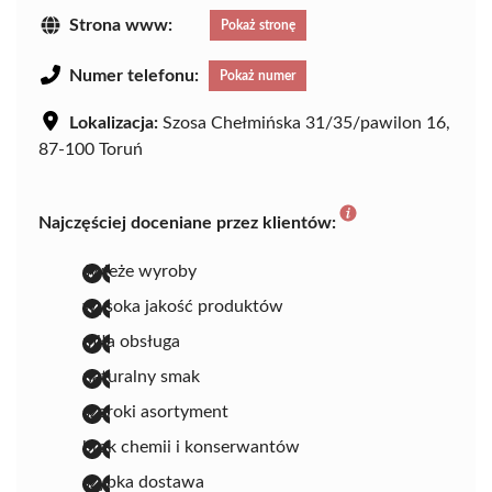
Strona www:
Pokaż stronę
Numer telefonu:
Pokaż numer
Lokalizacja:
Szosa Chełmińska 31/35/pawilon 16,
87-100 Toruń
Najczęściej doceniane przez klientów:
świeże wyroby
wysoka jakość produktów
miła obsługa
naturalny smak
szeroki asortyment
brak chemii i konserwantów
szybka dostawa