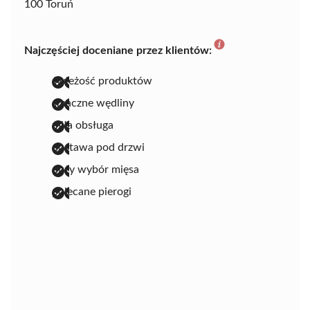
100 Toruń
Najczęściej doceniane przez klientów:
świeżość produktów
smaczne wędliny
miła obsługa
dostawa pod drzwi
duży wybór mięsa
polecane pierogi