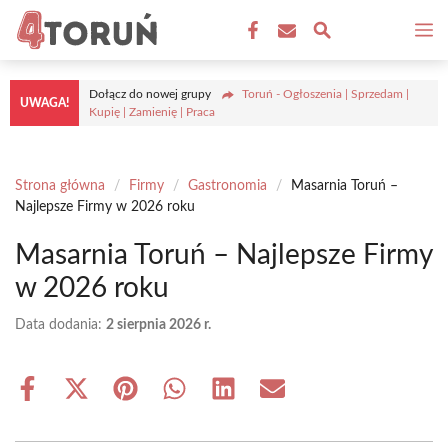
Przejdź
M
do
treści
Dołącz do nowej grupy
Toruń - Ogłoszenia | Sprzedam |
UWAGA!
Kupię | Zamienię | Praca
Strona główna
/
Firmy
/
Gastronomia
/
Masarnia Toruń –
Najlepsze Firmy w 2026 roku
Masarnia Toruń – Najlepsze Firmy
w 2026 roku
Data dodania:
2 sierpnia 2026 r.
Share
Share
Share
Share
Share
Share
on
on
on
on
on
on
Facebook
X
Pinterest
WhatsApp
LinkedIn
Email
(Twitter)