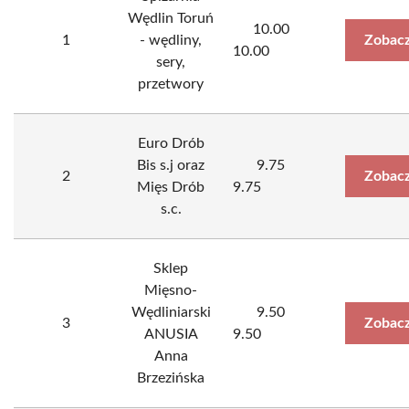
Wędlin Toruń
10.00
1
- wędliny,
Zobacz
10.00
sery,
przetwory
Euro Drób
Bis s.j oraz
9.75
2
Zobacz
Mięs Drób
9.75
s.c.
Sklep
Mięsno-
Wędliniarski
9.50
3
Zobacz
ANUSIA
9.50
Anna
Brzezińska