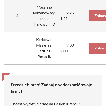
Masarnia
Romanowscy,
9.25
4
Zobacz
sklep
9.25
firmowy nr 9
Karbowo.
Masarnia.
9.00
5
Zobacz
Hartung-
9.00
Pesta B.
Przedsiębiorco! Zadbaj o widoczność swojej
firmy!
Chcesz wyróżnić firmę na tle konkurencji?