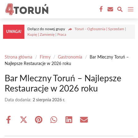
Przejdź
M
do
treści
Dołącz do nowej grupy
Toruń - Ogłoszenia | Sprzedam |
UWAGA!
Kupię | Zamienię | Praca
Strona główna
/
Firmy
/
Gastronomia
/
Bar Mleczny Toruń –
Najlepsze Restauracje w 2026 roku
Bar Mleczny Toruń – Najlepsze
Restauracje w 2026 roku
Data dodania:
2 sierpnia 2026 r.
Share
Share
Share
Share
Share
Share
on
on
on
on
on
on
Facebook
X
Pinterest
WhatsApp
LinkedIn
Email
(Twitter)