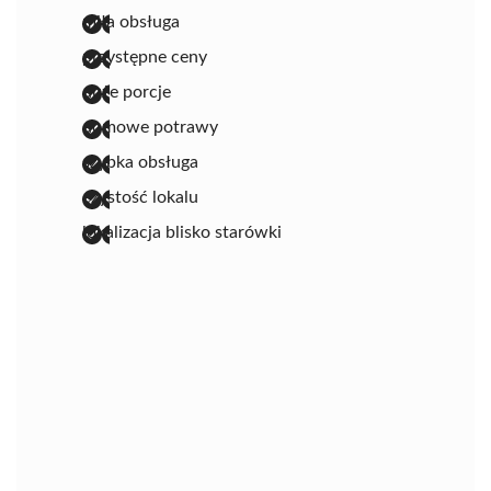
miła obsługa
przystępne ceny
duże porcje
domowe potrawy
szybka obsługa
czystość lokalu
lokalizacja blisko starówki