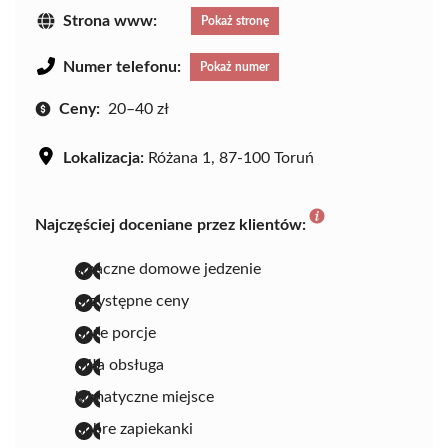
Strona www:
Pokaż stronę
Numer telefonu:
Pokaż numer
Ceny:
20–40 zł
Lokalizacja:
Różana 1, 87-100 Toruń
Najczęściej doceniane przez klientów:
smaczne domowe jedzenie
przystępne ceny
duże porcje
miła obsługa
klimatyczne miejsce
dobre zapiekanki