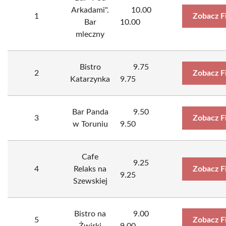
Arkadami".
10.00
1
Zobacz F
Bar
10.00
mleczny
Bistro
9.75
2
Zobacz F
Katarzynka
9.75
Bar Panda
9.50
3
Zobacz F
w Toruniu
9.50
Cafe
9.25
4
Relaks na
Zobacz F
9.25
Szewskiej
Bistro na
9.00
5
Zobacz F