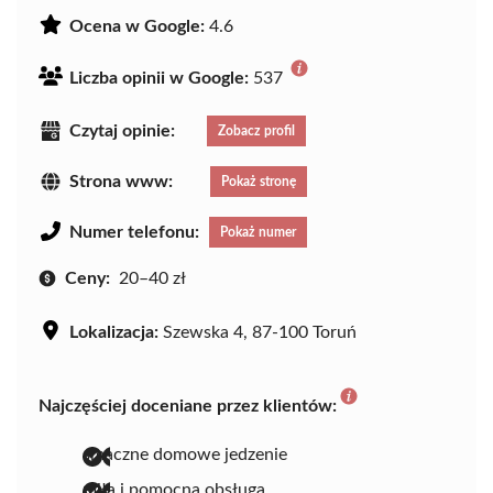
Ocena w Google:
4.6
Liczba opinii w Google:
537
Czytaj opinie:
Zobacz profil
Strona www:
Pokaż stronę
Numer telefonu:
Pokaż numer
Ceny:
20–40 zł
Lokalizacja:
Szewska 4, 87-100 Toruń
Najczęściej doceniane przez klientów:
smaczne domowe jedzenie
miła i pomocna obsługa