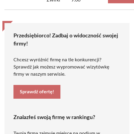
Żwirki
9.00
Przedsiębiorco! Zadbaj o widoczność swojej
firmy!
Chcesz wyróżnić firmę na tle konkurencji?
Sprawdź jak możesz wypromować wizytówkę
firmy w naszym serwisie.
Sprawdź ofertę!
Znalazłeś swoją firmę w rankingu?
Twoja firma zajmuje miejsce na podium w