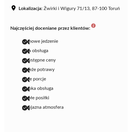
Lokalizacja:
Żwirki i Wigury 71/13, 87-100 Toruń
Najczęściej doceniane przez klientów:
domowe jedzenie
miła obsługa
przystępne ceny
świeże potrawy
duże porcje
szybka obsługa
ciepłe posiłki
przyjazna atmosfera