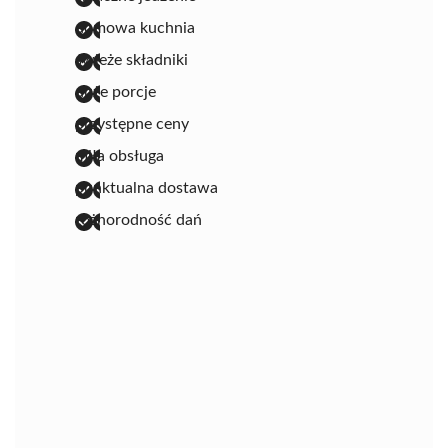
domowa kuchnia
świeże składniki
duże porcje
przystępne ceny
miła obsługa
punktualna dostawa
różnorodność dań