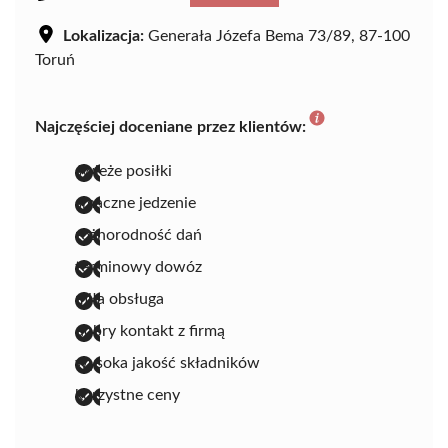
Lokalizacja:
Generała Józefa Bema 73/89, 87-100
Toruń
Najczęściej doceniane przez klientów:
świeże posiłki
smaczne jedzenie
różnorodność dań
terminowy dowóz
miła obsługa
dobry kontakt z firmą
wysoka jakość składników
korzystne ceny