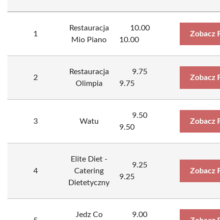
Restauracja
10.00
1
Zobacz 
Mio Piano
10.00
Restauracja
9.75
2
Zobacz 
Olimpia
9.75
9.50
3
Watu
Zobacz 
9.50
Elite Diet -
9.25
4
Catering
Zobacz 
9.25
Dietetyczny
Jedz Co
9.00