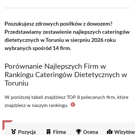
Facebook
X
Pinterest
WhatsApp
LinkedIn
Email
(Twitter)
Poszukujesz zdrowych posiłków z dowozem?
Przedstawiamy zestawienie najlepszych cateringów
dietetycznych w Toruniu w sierpniu 2026 roku
wybranych spośród 14 firm.
Porównanie Najlepszych Firm w
Rankingu Cateringów Dietetycznych w
Toruniu
W poniższej tabeli znajdziesz TOP 8 polecanych firm, które
znajdziesz w naszym rankingu.
Pozycja
Firma
Ocena
Wizytów