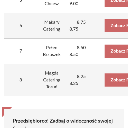
5
Zobacz 
Chcesz
9.00
Makary
8.75
6
Zobacz 
Catering
8.75
Pełen
8.50
7
Zobacz 
Brzuszek
8.50
Magda
8.25
8
Catering
Zobacz 
8.25
Toruń
Przedsiębiorco! Zadbaj o widoczność swojej