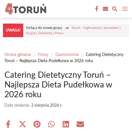
Przejdź
M
do
treści
Dołącz do nowej grupy
Toruń - Ogłoszenia | Sprzedam |
UWAGA!
Kupię | Zamienię | Praca
Strona główna
/
Firmy
/
Gastronomia
/
Catering Dietetyczny
Toruń – Najlepsza Dieta Pudełkowa w 2026 roku
Catering Dietetyczny Toruń –
Najlepsza Dieta Pudełkowa w
2026 roku
Data dodania:
2 sierpnia 2026 r.
Share
Share
Share
Share
Share
Share
on
on
on
on
on
on