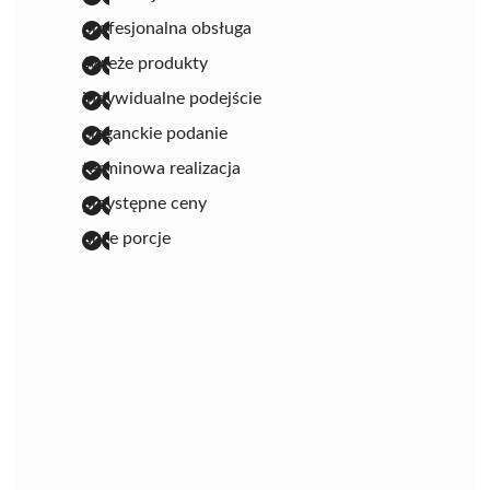
profesjonalna obsługa
świeże produkty
indywidualne podejście
eleganckie podanie
terminowa realizacja
przystępne ceny
duże porcje