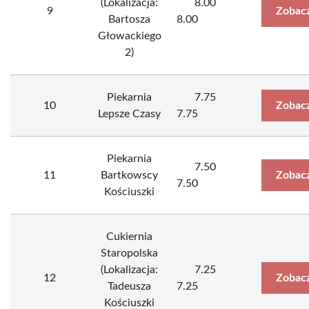
(Lokalizacja:
8.00
9
Zobacz
Bartosza
8.00
Głowackiego
2)
Piekarnia
7.75
10
Zobacz
Lepsze Czasy
7.75
Piekarnia
7.50
11
Bartkowscy
Zobacz
7.50
Kościuszki
Cukiernia
Staropolska
(Lokalizacja:
7.25
12
Zobacz
Tadeusza
7.25
Kościuszki