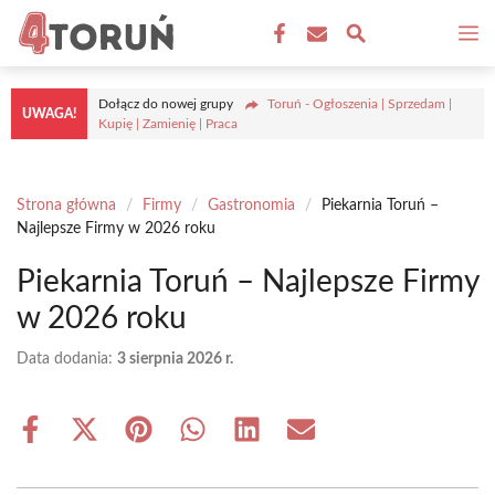
Przejdź
M
do
treści
Dołącz do nowej grupy
Toruń - Ogłoszenia | Sprzedam |
UWAGA!
Kupię | Zamienię | Praca
Strona główna
/
Firmy
/
Gastronomia
/
Piekarnia Toruń –
Najlepsze Firmy w 2026 roku
Piekarnia Toruń – Najlepsze Firmy
w 2026 roku
Data dodania:
3 sierpnia 2026 r.
Share
Share
Share
Share
Share
Share
on
on
on
on
on
on
Facebook
X
Pinterest
WhatsApp
LinkedIn
Email
(Twitter)