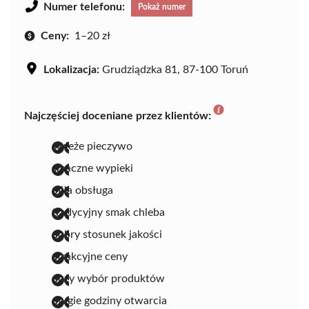
Numer telefonu:
Pokaż numer
Ceny:
1–20 zł
Lokalizacja:
Grudziądzka 81, 87-100 Toruń
Najczęściej doceniane przez klientów:
świeże pieczywo
smaczne wypieki
miła obsługa
tradycyjny smak chleba
dobry stosunek jakości
atrakcyjne ceny
duży wybór produktów
długie godziny otwarcia