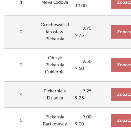
1
Nova Lodova
Zobacz
10.00
Grochowalski
9.75
2
Jarosław.
Zobacz
9.75
Piekarnia
Olczyk
9.50
3
Piekarnia
Zobacz
9.50
Cukiernia
Piekarnia u
9.25
4
Zobacz
Dziadka
9.25
Piekarnia
9.00
5
Zobacz
Bartkowscy
9.00