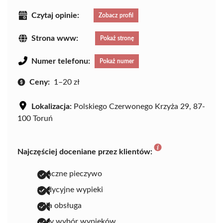
Czytaj opinie:
Zobacz profil
Strona www:
Pokaż stronę
Numer telefonu:
Pokaż numer
Ceny:
1–20 zł
Lokalizacja:
Polskiego Czerwonego Krzyża 29, 87-
100 Toruń
Najczęściej doceniane przez klientów:
smaczne pieczywo
tradycyjne wypieki
miła obsługa
duży wybór wypieków