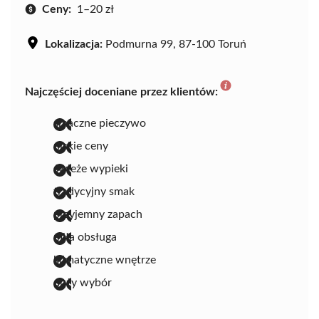
Ceny:
1–20 zł
Lokalizacja:
Podmurna 99, 87-100 Toruń
Najczęściej doceniane przez klientów:
smaczne pieczywo
niskie ceny
świeże wypieki
tradycyjny smak
przyjemny zapach
miła obsługa
klimatyczne wnętrze
duży wybór