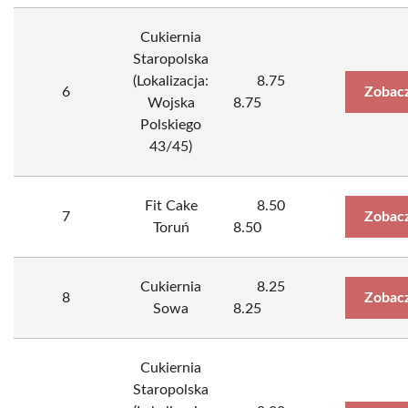
Cukiernia
Staropolska
(Lokalizacja:
8.75
6
Zobacz
Wojska
8.75
Polskiego
43/45)
Fit Cake
8.50
7
Zobacz
Toruń
8.50
Cukiernia
8.25
8
Zobacz
Sowa
8.25
Cukiernia
Staropolska