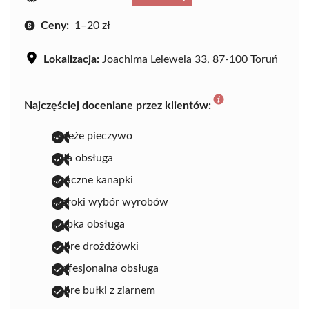
Ceny:
1–20 zł
Lokalizacja:
Joachima Lelewela 33, 87-100 Toruń
Najczęściej doceniane przez klientów:
świeże pieczywo
miła obsługa
smaczne kanapki
szeroki wybór wyrobów
szybka obsługa
dobre drożdżówki
profesjonalna obsługa
dobre bułki z ziarnem