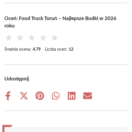
Oceń: Food Truck Toruń – Najlepsze Budki w 2026
roku
★
★
★
★
★
Średnia ocena:
4.79
Liczba ocen:
12
Udostępnij
Share
Share
Share
Share
Share
Share
on
on
on
on
on
on
Facebook
X
Pinterest
WhatsApp
LinkedIn
Email
(Twitter)