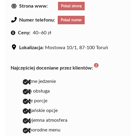
Strona www:
Pokaż stronę
Numer telefonu:
Pokaż numer
Ceny:
40–60 zł
Lokalizacja:
Mostowa 10/1, 87-100 Toruń
Najczęściej doceniane przez klientów:
pyszne jedzenie
miła obsługa
duże porcje
wegańskie opcje
przyjemna atmosfera
różnorodne menu