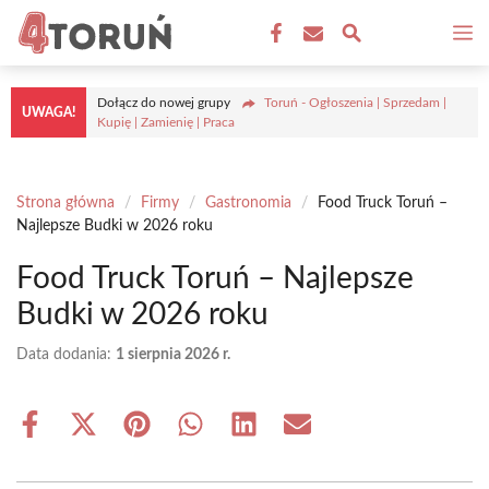
Przejdź
M
do
treści
Dołącz do nowej grupy
Toruń - Ogłoszenia | Sprzedam |
UWAGA!
Kupię | Zamienię | Praca
Strona główna
/
Firmy
/
Gastronomia
/
Food Truck Toruń –
Najlepsze Budki w 2026 roku
Food Truck Toruń – Najlepsze
Budki w 2026 roku
Data dodania:
1 sierpnia 2026 r.
Share
Share
Share
Share
Share
Share
on
on
on
on
on
on
Facebook
X
Pinterest
WhatsApp
LinkedIn
Email
(Twitter)