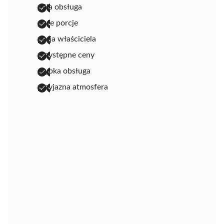
miła obsługa
duże porcje
pasja właściciela
przystępne ceny
szybka obsługa
przyjazna atmosfera