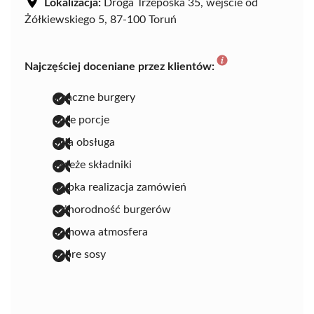
Lokalizacja:
Droga Trzeposka 35, wejście od
Żółkiewskiego 5, 87-100 Toruń
Najczęściej doceniane przez klientów:
smaczne burgery
duże porcje
miła obsługa
świeże składniki
szybka realizacja zamówień
różnorodność burgerów
domowa atmosfera
dobre sosy