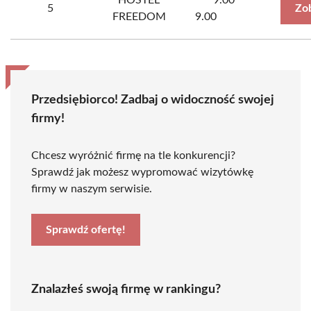
HOSTEL
9.00
5
Zo
FREEDOM
9.00
Przedsiębiorco! Zadbaj o widoczność swojej
firmy!
Chcesz wyróżnić firmę na tle konkurencji?
Sprawdź jak możesz wypromować wizytówkę
firmy w naszym serwisie.
Sprawdź ofertę!
Znalazłeś swoją firmę w rankingu?