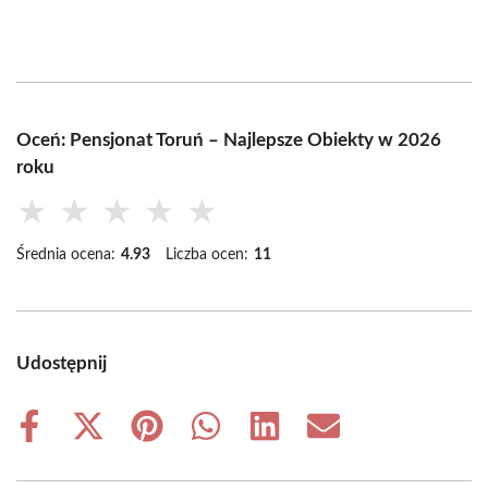
Oceń: Pensjonat Toruń – Najlepsze Obiekty w 2026
roku
★
★
★
★
★
Średnia ocena:
4.93
Liczba ocen:
11
Udostępnij
Share
Share
Share
Share
Share
Share
on
on
on
on
on
on
Facebook
X
Pinterest
WhatsApp
LinkedIn
Email
(Twitter)