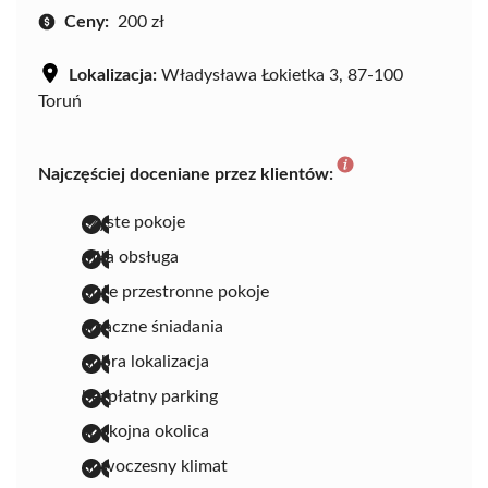
Ceny:
200 zł
Lokalizacja:
Władysława Łokietka 3, 87-100
Toruń
Najczęściej doceniane przez klientów:
czyste pokoje
miła obsługa
duże przestronne pokoje
smaczne śniadania
dobra lokalizacja
bezpłatny parking
spokojna okolica
nowoczesny klimat