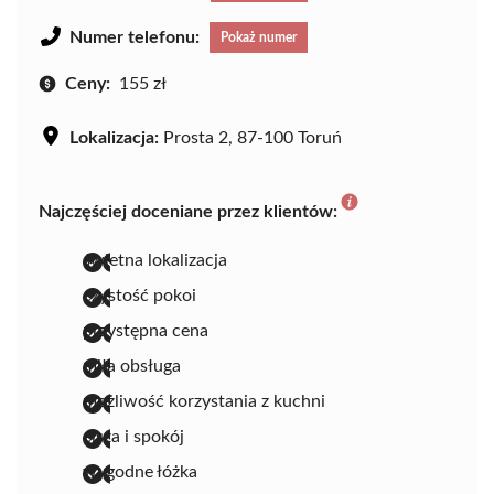
Numer telefonu:
Pokaż numer
Ceny:
155 zł
Lokalizacja:
Prosta 2, 87-100 Toruń
Najczęściej doceniane przez klientów:
świetna lokalizacja
czystość pokoi
przystępna cena
miła obsługa
możliwość korzystania z kuchni
cisza i spokój
wygodne łóżka