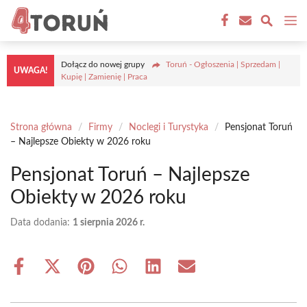
Przejdź
M
do
treści
Dołącz do nowej grupy
Toruń - Ogłoszenia | Sprzedam |
UWAGA!
Kupię | Zamienię | Praca
Strona główna
/
Firmy
/
Noclegi i Turystyka
/
Pensjonat Toruń
– Najlepsze Obiekty w 2026 roku
Pensjonat Toruń – Najlepsze
Obiekty w 2026 roku
Data dodania:
1 sierpnia 2026 r.
Share
Share
Share
Share
Share
Share
on
on
on
on
on
on
Facebook
X
Pinterest
WhatsApp
LinkedIn
Email
(Twitter)