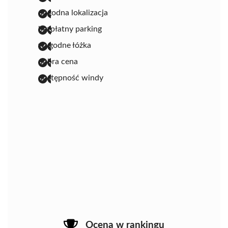
dogodna lokalizacja
bezpłatny parking
wygodne łóżka
dobra cena
dostępność windy
Ocena w rankingu