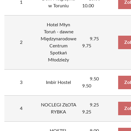
1
Zo
w Toruniu
10.00
Hotel Młyn
Toruń - dawne
Międzynarodowe
9.75
2
Zo
Centrum
9.75
Spotkań
Młodzieży
9.50
3
Imbir Hostel
Zo
9.50
NOCLEGI ZŁOTA
9.25
4
Zo
RYBKA
9.25