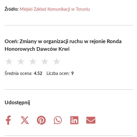
Źródło:
Miejski Zakład Komunikacji w Toruniu
Oceń: Zmiany w organizacji ruchu w rejonie Ronda
Honorowych Dawców Krwi
★
★
★
★
★
Średnia ocena:
4.52
Liczba ocen:
9
Udostępnij
Share
Share
Share
Share
Share
Share
on
on
on
on
on
on
Facebook
X
Pinterest
WhatsApp
LinkedIn
Email
(Twitter)