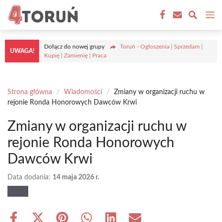
Przejdź
M
do
treści
Dołącz do nowej grupy
Toruń - Ogłoszenia | Sprzedam |
UWAGA!
Kupię | Zamienię | Praca
Strona główna
/
Wiadomości
/
Zmiany w organizacji ruchu w
rejonie Ronda Honorowych Dawców Krwi
Zmiany w organizacji ruchu w
rejonie Ronda Honorowych
Dawców Krwi
Data dodania:
14 maja 2026 r.
Share
Share
Share
Share
Share
Share