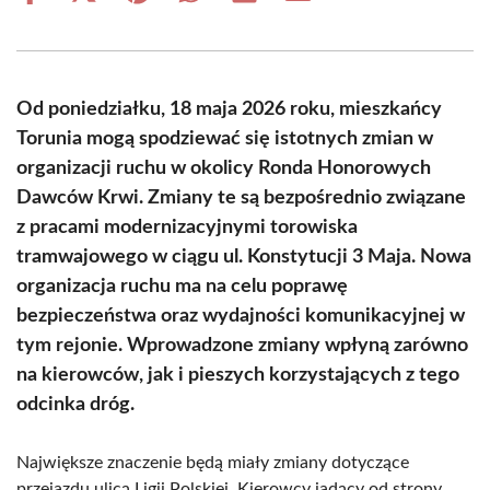
on
on
on
on
on
on
Facebook
X
Pinterest
WhatsApp
LinkedIn
Email
(Twitter)
Od poniedziałku, 18 maja 2026 roku, mieszkańcy
Torunia mogą spodziewać się istotnych zmian w
organizacji ruchu w okolicy Ronda Honorowych
Dawców Krwi. Zmiany te są bezpośrednio związane
z pracami modernizacyjnymi torowiska
tramwajowego w ciągu ul. Konstytucji 3 Maja. Nowa
organizacja ruchu ma na celu poprawę
bezpieczeństwa oraz wydajności komunikacyjnej w
tym rejonie. Wprowadzone zmiany wpłyną zarówno
na kierowców, jak i pieszych korzystających z tego
odcinka dróg.
Największe znaczenie będą miały zmiany dotyczące
przejazdu ulicą Ligii Polskiej. Kierowcy jadący od strony