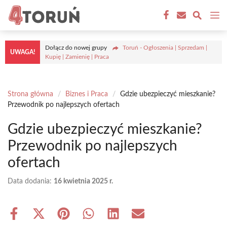
Przejdź
M
do
treści
Dołącz do nowej grupy
Toruń - Ogłoszenia | Sprzedam |
UWAGA!
Kupię | Zamienię | Praca
Strona główna
/
Biznes i Praca
/
Gdzie ubezpieczyć mieszkanie?
Przewodnik po najlepszych ofertach
Gdzie ubezpieczyć mieszkanie?
Przewodnik po najlepszych
ofertach
Data dodania:
16 kwietnia 2025 r.
Share
Share
Share
Share
Share
Share
on
on
on
on
on
on