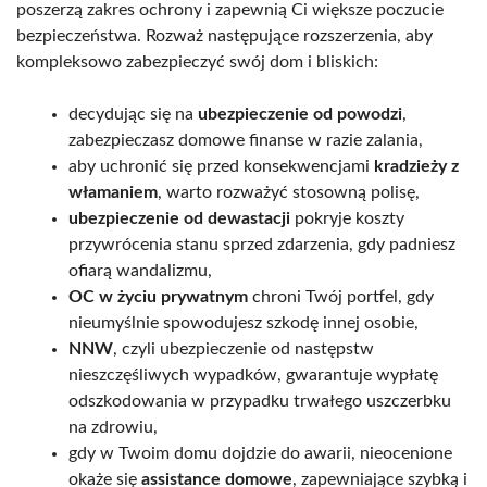
poszerzą zakres ochrony i zapewnią Ci większe poczucie
bezpieczeństwa. Rozważ następujące rozszerzenia, aby
kompleksowo zabezpieczyć swój dom i bliskich:
decydując się na
ubezpieczenie od powodzi
,
zabezpieczasz domowe finanse w razie zalania,
aby uchronić się przed konsekwencjami
kradzieży z
włamaniem
, warto rozważyć stosowną polisę,
ubezpieczenie od dewastacji
pokryje koszty
przywrócenia stanu sprzed zdarzenia, gdy padniesz
ofiarą wandalizmu,
OC w życiu prywatnym
chroni Twój portfel, gdy
nieumyślnie spowodujesz szkodę innej osobie,
NNW
, czyli ubezpieczenie od następstw
nieszczęśliwych wypadków, gwarantuje wypłatę
odszkodowania w przypadku trwałego uszczerbku
na zdrowiu,
gdy w Twoim domu dojdzie do awarii, nieocenione
okaże się
assistance domowe
, zapewniające szybką i