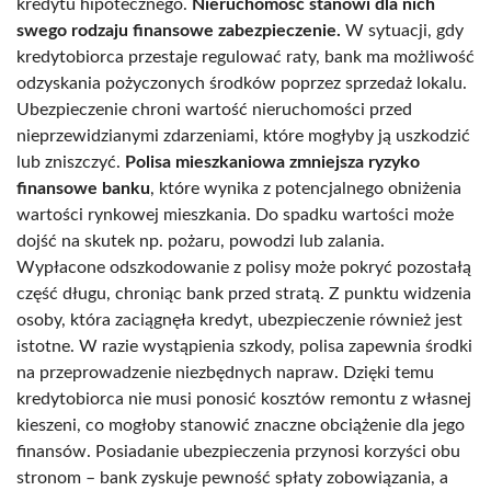
kredytu hipotecznego.
Nieruchomość stanowi dla nich
swego rodzaju finansowe zabezpieczenie.
W sytuacji, gdy
kredytobiorca przestaje regulować raty, bank ma możliwość
odzyskania pożyczonych środków poprzez sprzedaż lokalu.
Ubezpieczenie chroni wartość nieruchomości przed
nieprzewidzianymi zdarzeniami, które mogłyby ją uszkodzić
lub zniszczyć.
Polisa mieszkaniowa zmniejsza ryzyko
finansowe banku
, które wynika z potencjalnego obniżenia
wartości rynkowej mieszkania. Do spadku wartości może
dojść na skutek np. pożaru, powodzi lub zalania.
Wypłacone odszkodowanie z polisy może pokryć pozostałą
część długu, chroniąc bank przed stratą. Z punktu widzenia
osoby, która zaciągnęła kredyt, ubezpieczenie również jest
istotne. W razie wystąpienia szkody, polisa zapewnia środki
na przeprowadzenie niezbędnych napraw. Dzięki temu
kredytobiorca nie musi ponosić kosztów remontu z własnej
kieszeni, co mogłoby stanowić znaczne obciążenie dla jego
finansów. Posiadanie ubezpieczenia przynosi korzyści obu
stronom – bank zyskuje pewność spłaty zobowiązania, a