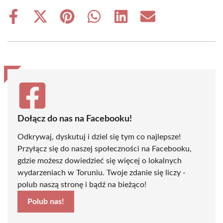
Share
Share
Share
Share
Share
Share
on
on
on
on
on
on
Facebook
X
Pinterest
WhatsApp
LinkedIn
Email
(Twitter)
Dołącz do nas na Facebooku!
Odkrywaj, dyskutuj i dziel się tym co najlepsze!
Przyłącz się do naszej społeczności na Facebooku,
gdzie możesz dowiedzieć się więcej o lokalnych
wydarzeniach w Toruniu. Twoje zdanie się liczy -
polub naszą stronę i bądź na bieżąco!
Polub nas!