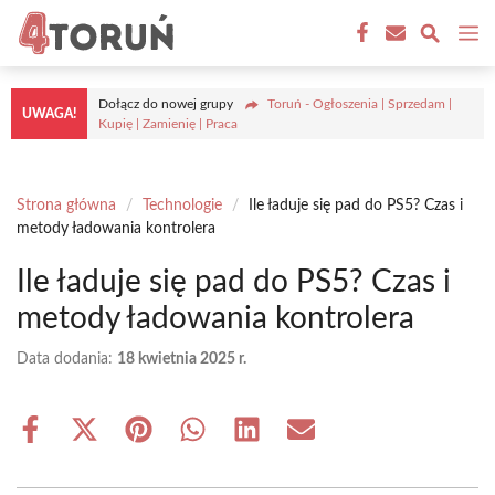
Przejdź
M
do
treści
Dołącz do nowej grupy
Toruń - Ogłoszenia | Sprzedam |
UWAGA!
Kupię | Zamienię | Praca
Strona główna
/
Technologie
/
Ile ładuje się pad do PS5? Czas i
metody ładowania kontrolera
Ile ładuje się pad do PS5? Czas i
metody ładowania kontrolera
Data dodania:
18 kwietnia 2025 r.
Share
Share
Share
Share
Share
Share
on
on
on
on
on
on
Facebook
X
Pinterest
WhatsApp
LinkedIn
Email
(Twitter)