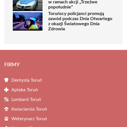
w ramach akcji „Trzeźwe
popołudnie”
Toruńscy policjanci promują
zawód podczas Dnia Otwartego
z okazji Światowego Dnia
Zdrowia
FIRMY
Dentysta Toruń
Apteka Toruń
Lombard Toruń
Kwiaciarnia Toruń
Weterynarz Toruń