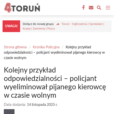
Przejdź
M
do
treści
Dołącz do nowej grupy
Toruń - Ogłoszenia | Sprzedam |
UWAGA!
Kupię | Zamienię | Praca
Strona główna
/
Kronika Policyjna
/
Kolejny przykład
odpowiedzialności – policjant wyeliminował pijanego kierowcę w
czasie wolnym
Kolejny przykład
odpowiedzialności – policjant
wyeliminował pijanego kierowcę
w czasie wolnym
Data dodania:
14 listopada 2025 r.