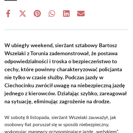
Share
Share
Share
Share
Share
Share
on
on
on
on
on
on
Facebook
X
Pinterest
WhatsApp
LinkedIn
Email
(Twitter)
W ubiegły weekend, sierżant sztabowy Bartosz
Wszelaki z Torunia zademonstrował, że postawa
odpowiedzialności i troska o bezpieczeństwo to
cechy, które powinny charakteryzować policjanta
nie tylko w czasie służby. Podczas jazdy w
Ciechocinku zwrócił uwagę na niebezpieczną jazdę
jednego z kierowców. Działając szybko, zareagował
na sytuację, eliminując zagrożenie na drodze.
W sobotę 8 listopada, sierżant Wszelaki zauważył, jak
osobowy fiat poruszał się w sposób niebezpieczny,
wykonując manewry przypominające jazdę „wężykiem”.