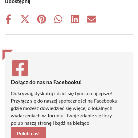
Udostępnij
Share
Share
Share
Share
Share
Share
on
on
on
on
on
on
Facebook
X
Pinterest
WhatsApp
LinkedIn
Email
(Twitter)
Dołącz do nas na Facebooku!
Odkrywaj, dyskutuj i dziel się tym co najlepsze!
Przyłącz się do naszej społeczności na Facebooku,
gdzie możesz dowiedzieć się więcej o lokalnych
wydarzeniach w Toruniu. Twoje zdanie się liczy -
polub naszą stronę i bądź na bieżąco!
Polub nas!