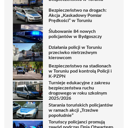
Bezpieczeństwo na drogach:
Akcja „Kaskadowy Pomiar
Prędkości” w Toruniu
Ślubowanie 84 nowych
policjantów w Bydgoszczy
Działania policji w Toruniu
przeciwko nietrzeźwym
kierowcom
Bezpieczeństwo na stadionach
w Toruniu pod kontrolą Policji i
K-PZPN
Turnieje edukacyjne z zakresu
bezpieczeństwa ruchu
drogowego w roku szkolnym
2025/2026
Starania toruńskich policjantów
w ramach akcji „Trzeźwe
popołudnie”
Toruńscy policjanci promują
zawód podczas Dnia Otwartego