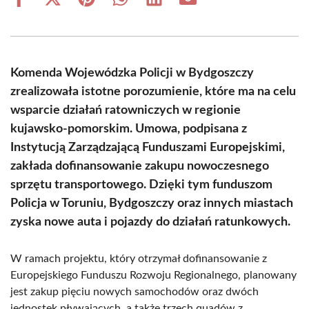
Share
Share
Share
Share
Share
Share
on
on
on
on
on
on
Facebook
X
Pinterest
WhatsApp
LinkedIn
Email
(Twitter)
Komenda Wojewódzka Policji w Bydgoszczy
zrealizowała istotne porozumienie, które ma na celu
wsparcie działań ratowniczych w regionie
kujawsko-pomorskim. Umowa, podpisana z
Instytucją Zarządzającą Funduszami Europejskimi,
zakłada dofinansowanie zakupu nowoczesnego
sprzętu transportowego. Dzięki tym funduszom
Policja w Toruniu, Bydgoszczy oraz innych miastach
zyska nowe auta i pojazdy do działań ratunkowych.
W ramach projektu, który otrzymał dofinansowanie z
Europejskiego Funduszu Rozwoju Regionalnego, planowany
jest zakup pięciu nowych samochodów oraz dwóch
jednostek pływających, a także trzech quadów z