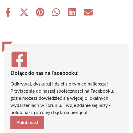
Share
Share
Share
Share
Share
Share
on
on
on
on
on
on
Facebook
X
Pinterest
WhatsApp
LinkedIn
Email
(Twitter)
Dołącz do nas na Facebooku!
Odkrywaj, dyskutuj i dziel się tym co najlepsze!
Przyłącz się do naszej społeczności na Facebooku,
gdzie możesz dowiedzieć się więcej o lokalnych
wydarzeniach w Toruniu. Twoje zdanie się liczy -
polub naszą stronę i bądź na bieżąco!
Polub nas!