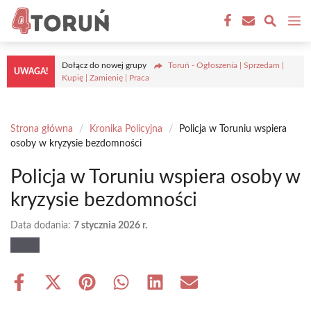
Przejdź
M
do
treści
Dołącz do nowej grupy
Toruń - Ogłoszenia | Sprzedam |
UWAGA!
Kupię | Zamienię | Praca
Strona główna
/
Kronika Policyjna
/
Policja w Toruniu wspiera
osoby w kryzysie bezdomności
Policja w Toruniu wspiera osoby w
kryzysie bezdomności
Data dodania:
7 stycznia 2026 r.
Share
Share
Share
Share
Share
Share
on
on
on
on
on
on
Facebook
X
Pinterest
WhatsApp
LinkedIn
Email