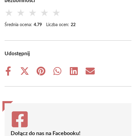
bezdomności
★
★
★
★
★
Średnia ocena:
4.79
Liczba ocen:
22
Udostępnij
Share
Share
Share
Share
Share
Share
on
on
on
on
on
on
Facebook
X
Pinterest
WhatsApp
LinkedIn
Email
(Twitter)
Dołącz do nas na Facebooku!