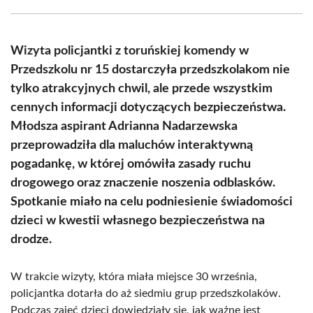
Facebook
X
Pinterest
WhatsApp
LinkedIn
Email
(Twitter)
Wizyta policjantki z toruńskiej komendy w
Przedszkolu nr 15 dostarczyła przedszkolakom nie
tylko atrakcyjnych chwil, ale przede wszystkim
cennych informacji dotyczących bezpieczeństwa.
Młodsza aspirant Adrianna Nadarzewska
przeprowadziła dla maluchów interaktywną
pogadankę, w której omówiła zasady ruchu
drogowego oraz znaczenie noszenia odblasków.
Spotkanie miało na celu podniesienie świadomości
dzieci w kwestii własnego bezpieczeństwa na
drodze.
W trakcie wizyty, która miała miejsce 30 września,
policjantka dotarła do aż siedmiu grup przedszkolaków.
Podczas zajęć dzieci dowiedziały się, jak ważne jest