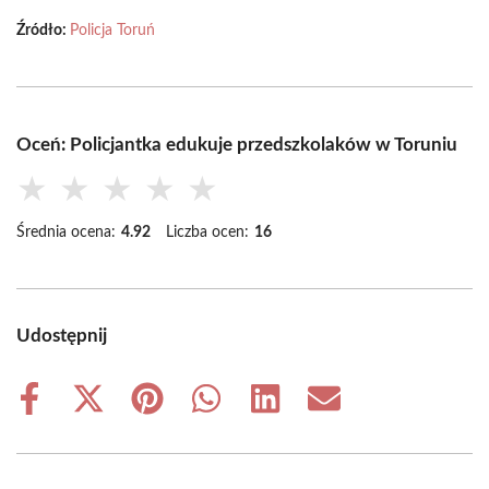
Źródło:
Policja Toruń
Oceń: Policjantka edukuje przedszkolaków w Toruniu
★
★
★
★
★
Średnia ocena:
4.92
Liczba ocen:
16
Udostępnij
Share
Share
Share
Share
Share
Share
on
on
on
on
on
on
Facebook
X
Pinterest
WhatsApp
LinkedIn
Email
(Twitter)