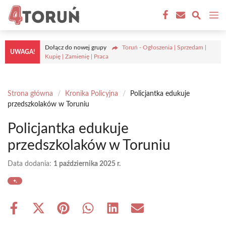
Przejdź
M
do
treści
Dołącz do nowej grupy
Toruń - Ogłoszenia | Sprzedam |
UWAGA!
Kupię | Zamienię | Praca
Strona główna
/
Kronika Policyjna
/
Policjantka edukuje
przedszkolaków w Toruniu
Policjantka edukuje
przedszkolaków w Toruniu
Data dodania:
1 października 2025 r.
Share
Share
Share
Share
Share
Share
on
on
on
on
on
on