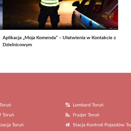
Aplikacja „Moja Komenda” – Ułatwienia w Kontakcie z
Dzielnicowym
Toruń
Lombard Toruń
f Toruń
Fryzjer Toruń
zacja Toruń
Stacja Kontroli Pojazdów To