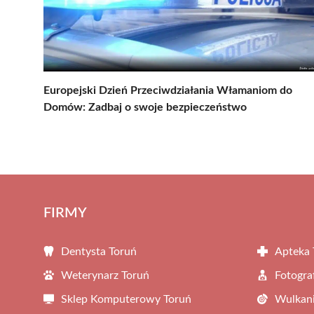
Europejski Dzień Przeciwdziałania Włamaniom do
Domów: Zadbaj o swoje bezpieczeństwo
FIRMY
Dentysta Toruń
Apteka 
Weterynarz Toruń
Fotogra
Sklep Komputerowy Toruń
Wulkani