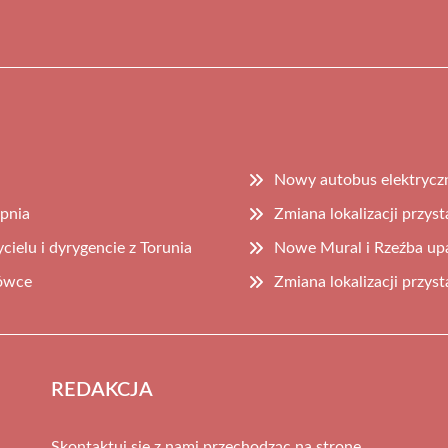
Nowy autobus elektrycz
rpnia
Zmiana lokalizacji przys
ielu i dyrygencie z Torunia
Nowe Mural i Rzeźba upa
rówce
Zmiana lokalizacji przys
REDAKCJA
Skontaktuj się z nami przechodząc na stronę