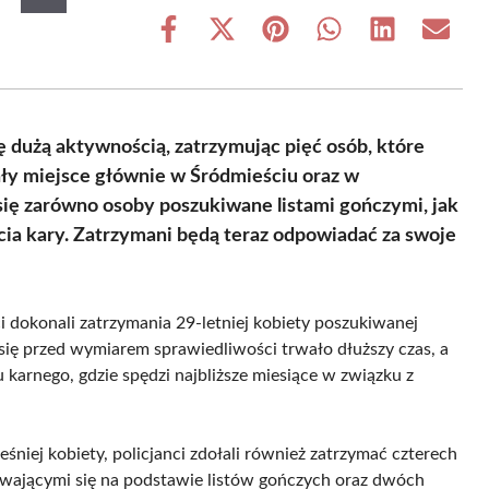
Share
Share
Share
Share
Share
Share
on
on
on
on
on
on
Facebook
X
Pinterest
WhatsApp
LinkedIn
Email
(Twitter)
ę dużą aktywnością, zatrzymując pięć osób, które
ały miejsce głównie w Śródmieściu oraz w
ię zarówno osoby poszukiwane listami gończymi, jak
ia kary. Zatrzymani będą teraz odpowiadać za swoje
i dokonali zatrzymania 29-letniej kobiety poszukiwanej
się przed wymiarem sprawiedliwości trwało dłuższy czas, a
 karnego, gdzie spędzi najbliższe miesiące w związku z
iej kobiety, policjanci zdołali również zatrzymać czterech
ywającymi się na podstawie listów gończych oraz dwóch