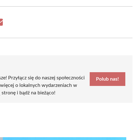
Share
on
Email
sze! Przyłącz się do naszej społeczności
Polub nas!
 więcej o lokalnych wydarzeniach w
ą stronę i bądź na bieżąco!