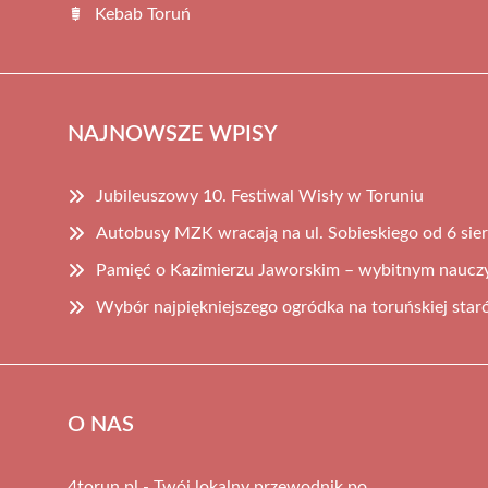
Kebab Toruń
NAJNOWSZE WPISY
Jubileuszowy 10. Festiwal Wisły w Toruniu
Autobusy MZK wracają na ul. Sobieskiego od 6 sie
Pamięć o Kazimierzu Jaworskim – wybitnym nauczyc
Wybór najpiękniejszego ogródka na toruńskiej sta
O NAS
4torun.pl - Twój lokalny przewodnik po