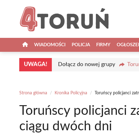
Przejdź
do
treści
WIADOMOŚCI
POLICJA
FIRMY
OGŁOSZE
UWAGA!
Dołącz do nowej grupy
Toru
Strona główna
/
Kronika Policyjna
/
Toruńscy policjanci za
Toruńscy policjanci 
ciągu dwóch dni