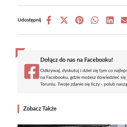
Udostępnij
Share
Share
Share
Share
Share
on
on
on
on
on
Facebook
X
Pinterest
WhatsApp
LinkedIn
(Twitter)
Dołącz do nas na Facebooku!
Odkrywaj, dyskutuj i dziel się tym co najlep
na Facebooku, gdzie możesz dowiedzieć się
Toruniu. Twoje zdanie się liczy - polub nasz
Zobacz Także