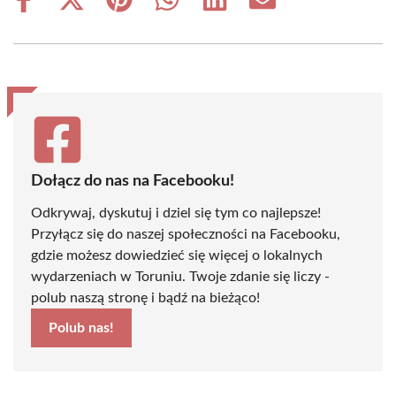
Share
Share
Share
Share
Share
Share
on
on
on
on
on
on
Facebook
X
Pinterest
WhatsApp
LinkedIn
Email
(Twitter)
Dołącz do nas na Facebooku!
Odkrywaj, dyskutuj i dziel się tym co najlepsze!
Przyłącz się do naszej społeczności na Facebooku,
gdzie możesz dowiedzieć się więcej o lokalnych
wydarzeniach w Toruniu. Twoje zdanie się liczy -
polub naszą stronę i bądź na bieżąco!
Polub nas!