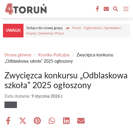
Przejdź
M
do
treści
Dołącz do nowej grupy
Toruń - Ogłoszenia | Sprzedam |
UWAGA!
Kupię | Zamienię | Praca
Strona główna
/
Kronika Policyjna
/
Zwycięzca konkursu
„Odblaskowa szkoła” 2025 ogłoszony
Zwycięzca konkursu „Odblaskowa
szkoła” 2025 ogłoszony
Data dodania:
9 stycznia 2026 r.
Share
Share
Share
Share
Share
Share
on
on
on
on
on
on
Facebook
X
Pinterest
WhatsApp
LinkedIn
Email