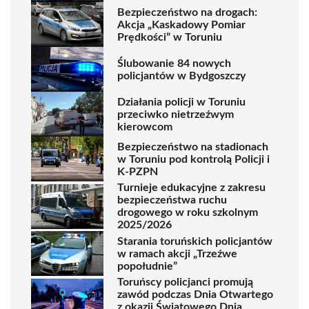
Bezpieczeństwo na drogach:
Akcja „Kaskadowy Pomiar
Prędkości” w Toruniu
Ślubowanie 84 nowych
policjantów w Bydgoszczy
Działania policji w Toruniu
przeciwko nietrzeźwym
kierowcom
Bezpieczeństwo na stadionach
w Toruniu pod kontrolą Policji i
K-PZPN
Turnieje edukacyjne z zakresu
bezpieczeństwa ruchu
drogowego w roku szkolnym
2025/2026
Starania toruńskich policjantów
w ramach akcji „Trzeźwe
popołudnie”
Toruńscy policjanci promują
zawód podczas Dnia Otwartego
z okazji Światowego Dnia