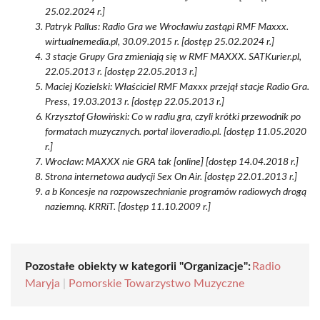
25.02.2024 r.]
Patryk Pallus: Radio Gra we Wrocławiu zastąpi RMF Maxxx.
wirtualnemedia.pl, 30.09.2015 r. [dostęp 25.02.2024 r.]
3 stacje Grupy Gra zmieniają się w RMF MAXXX. SATKurier.pl,
22.05.2013 r. [dostęp 22.05.2013 r.]
Maciej Kozielski: Właściciel RMF Maxxx przejął stacje Radio Gra.
Press, 19.03.2013 r. [dostęp 22.05.2013 r.]
Krzysztof Głowiński: Co w radiu gra, czyli krótki przewodnik po
formatach muzycznych. portal iloveradio.pl. [dostęp 11.05.2020
r.]
Wrocław: MAXXX nie GRA tak [online] [dostęp 14.04.2018 r.]
Strona internetowa audycji Sex On Air. [dostęp 22.01.2013 r.]
a b Koncesje na rozpowszechnianie programów radiowych drogą
naziemną. KRRiT. [dostęp 11.10.2009 r.]
Pozostałe obiekty w kategorii "Organizacje":
Radio
Maryja
|
Pomorskie Towarzystwo Muzyczne