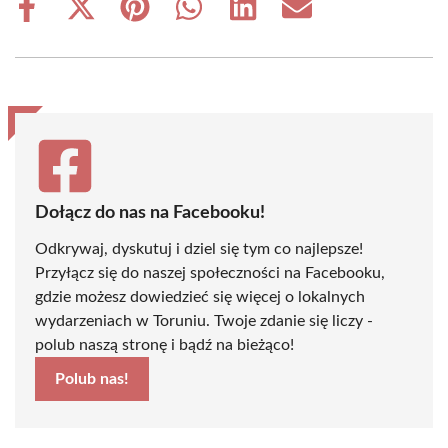
Share
Share
Share
Share
Share
Share
on
on
on
on
on
on
Facebook
X
Pinterest
WhatsApp
LinkedIn
Email
(Twitter)
Dołącz do nas na Facebooku!
Odkrywaj, dyskutuj i dziel się tym co najlepsze!
Przyłącz się do naszej społeczności na Facebooku,
gdzie możesz dowiedzieć się więcej o lokalnych
wydarzeniach w Toruniu. Twoje zdanie się liczy -
polub naszą stronę i bądź na bieżąco!
Polub nas!