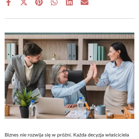
Share
Share
Share
Share
Share
Share
on
on
on
on
on
on
Facebook
X
Pinterest
WhatsApp
LinkedIn
Email
(Twitter)
Biznes nie rozwija się w próżni. Każda decyzja właściciela