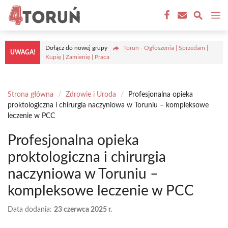
Przejdź
M
do
treści
Dołącz do nowej grupy
Toruń - Ogłoszenia | Sprzedam |
UWAGA!
Kupię | Zamienię | Praca
Strona główna
/
Zdrowie i Uroda
/
Profesjonalna opieka
proktologiczna i chirurgia naczyniowa w Toruniu – kompleksowe
leczenie w PCC
Profesjonalna opieka
proktologiczna i chirurgia
naczyniowa w Toruniu –
kompleksowe leczenie w PCC
Data dodania:
23 czerwca 2025 r.