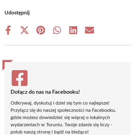
Udostępnij
Share
Share
Share
Share
Share
Share
on
on
on
on
on
on
Facebook
X
Pinterest
WhatsApp
LinkedIn
Email
(Twitter)
Dołącz do nas na Facebooku!
Odkrywaj, dyskutuj i dziel się tym co najlepsze!
Przyłącz się do naszej społeczności na Facebooku,
gdzie możesz dowiedzieć się więcej o lokalnych
wydarzeniach w Toruniu. Twoje zdanie się liczy -
polub naszą stronę i bądź na bieżąco!