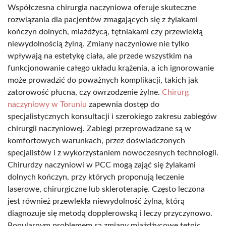
Współczesna chirurgia naczyniowa oferuje skuteczne
rozwiązania dla pacjentów zmagających się z żylakami
kończyn dolnych, miażdżycą, tętniakami czy przewlekłą
niewydolnością żylną. Zmiany naczyniowe nie tylko
wpływają na estetykę ciała, ale przede wszystkim na
funkcjonowanie całego układu krążenia, a ich ignorowanie
może prowadzić do poważnych komplikacji, takich jak
zatorowość płucna, czy owrzodzenie żylne.
Chirurg
naczyniowy w Toruniu
zapewnia dostęp do
specjalistycznych konsultacji i szerokiego zakresu zabiegów
chirurgii naczyniowej. Zabiegi przeprowadzane są w
komfortowych warunkach, przez doświadczonych
specjalistów i z wykorzystaniem nowoczesnych technologii.
Chirurdzy naczyniowi w PCC mogą zająć się żylakami
dolnych kończyn, przy których proponują leczenie
laserowe, chirurgiczne lub skleroterapię. Często leczona
jest również przewlekła niewydolność żylna, którą
diagnozuje się metodą dopplerowską i leczy przyczynowo.
Popularnym problemem są zmiany miażdżycowe tętnic,