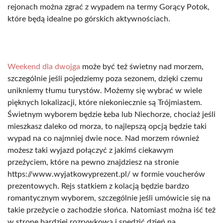
rejonach można zgrać z wypadem na termy Gorący Potok,
które będą idealne po górskich aktywnościach.
Weekend dla dwojga
może być też świetny nad morzem,
szczególnie jeśli pojedziemy poza sezonem, dzięki czemu
unikniemy tłumu turystów. Możemy się wybrać w wiele
pięknych lokalizacji, które niekoniecznie są Trójmiastem.
Świetnym wyborem będzie Łeba lub Niechorze, chociaż jeśli
mieszkasz daleko od morza, to najlepszą opcją będzie taki
wypad na co najmniej dwie noce. Nad morzem również
możesz taki wyjazd połączyć z jakimś ciekawym
przeżyciem, które na pewno znajdziesz na stronie
https://www.wyjatkowyprezent.pl/ w formie voucherów
prezentowych. Rejs statkiem z kolacją będzie bardzo
romantycznym wyborem, szczególnie jeśli umówicie się na
takie przeżycie o zachodzie słońca. Natomiast można iść też
w stronę bardziej rozrywkową i spędzić dzień na