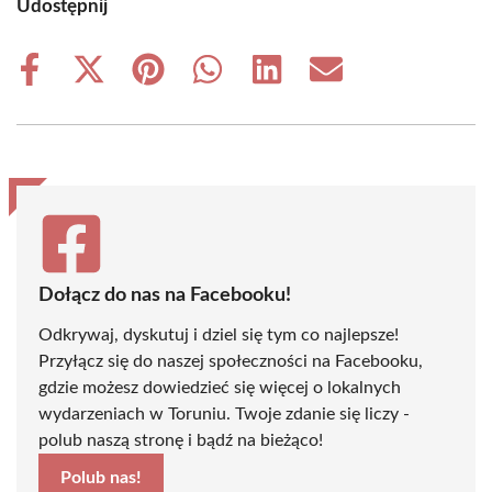
Udostępnij
Share
Share
Share
Share
Share
Share
on
on
on
on
on
on
Facebook
X
Pinterest
WhatsApp
LinkedIn
Email
(Twitter)
Dołącz do nas na Facebooku!
Odkrywaj, dyskutuj i dziel się tym co najlepsze!
Przyłącz się do naszej społeczności na Facebooku,
gdzie możesz dowiedzieć się więcej o lokalnych
wydarzeniach w Toruniu. Twoje zdanie się liczy -
polub naszą stronę i bądź na bieżąco!
Polub nas!