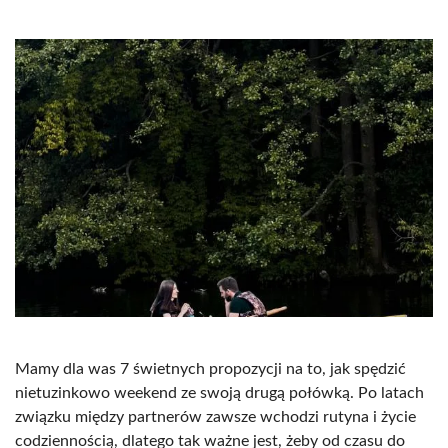
Mamy dla was 7 świetnych propozycji na to, jak spędzić
nietuzinkowo weekend ze swoją drugą połówką. Po latach
związku między partnerów zawsze wchodzi rutyna i życie
codziennością, dlatego tak ważne jest, żeby od czasu do