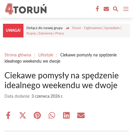
Przejdź
M
do
treści
Dołącz do nowej grupy
Toruń - Ogłoszenia | Sprzedam |
UWAGA!
Kupię | Zamienię | Praca
Strona główna
/
Lifestyle
/
Ciekawe pomysły na spędzenie
idealnego weekendu we dwoje
Ciekawe pomysły na spędzenie
idealnego weekendu we dwoje
Data dodania:
3 czerwca 2026 r.
Share
Share
Share
Share
Share
Share
on
on
on
on
on
on
Facebook
X
Pinterest
WhatsApp
LinkedIn
Email
(Twitter)