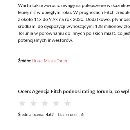
Warto także zwrócić uwagę na polepszenie wskaźników z
lepiej niż w ubiegłym roku. W prognozach Fitch zred
z około 11x do 9,9x na rok 2030. Dodatkowo, płynnoś
środkami do dyspozycji wynoszącymi 128 milionów złoty
Torunia w porównaniu do innych polskich miast, co j
potencjalnych inwestorów.
Źródło:
Urząd Miasta Toruń
Oceń: Agencja Fitch podnosi rating Torunia, co w
★
★
★
★
★
Średnia ocena:
4.62
Liczba ocen:
6