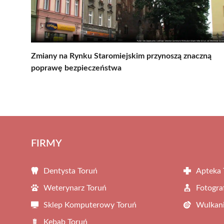
Zmiany na Rynku Staromiejskim przynoszą znaczną
poprawę bezpieczeństwa
FIRMY
Dentysta Toruń
Apteka 
Weterynarz Toruń
Fotogra
Sklep Komputerowy Toruń
Wulkani
Kebab Toruń