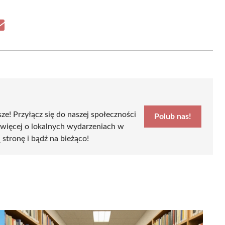
Share
on
Email
sze! Przyłącz się do naszej społeczności
Polub nas!
 więcej o lokalnych wydarzeniach w
ą stronę i bądź na bieżąco!