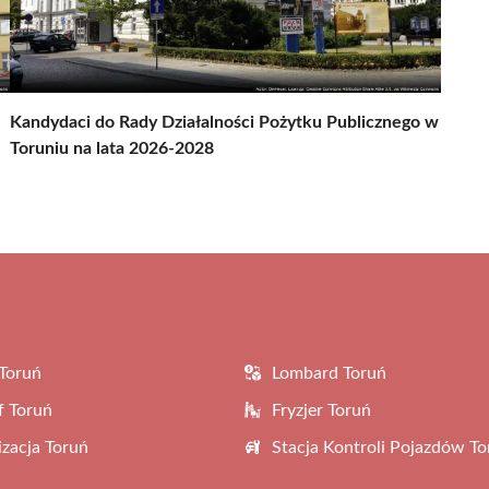
Kandydaci do Rady Działalności Pożytku Publicznego w
Toruniu na lata 2026-2028
Toruń
Lombard Toruń
f Toruń
Fryzjer Toruń
zacja Toruń
Stacja Kontroli Pojazdów To