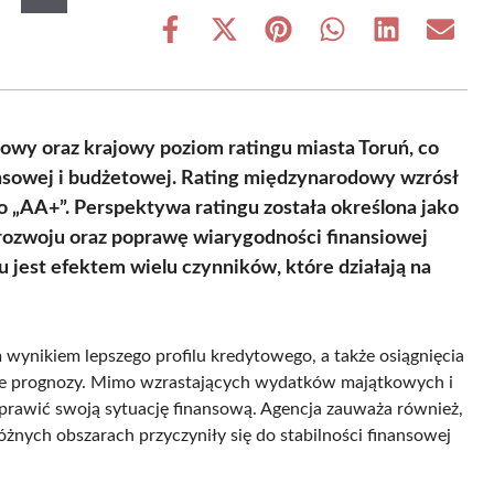
Share
Share
Share
Share
Share
Share
on
on
on
on
on
on
Facebook
X
Pinterest
WhatsApp
LinkedIn
Email
(Twitter)
owy oraz krajowy poziom ratingu miasta Toruń, co
ansowej i budżetowej. Rating międzynarodowy wzrósł
o „AA+”. Perspektywa ratingu została określona jako
 rozwoju oraz poprawę wiarygodności finansiowej
u jest efektem wielu czynników, które działają na
 wynikiem lepszego profilu kredytowego, a także osiągnięcia
ze prognozy. Mimo wzrastających wydatków majątkowych i
prawić swoją sytuację finansową. Agencja zauważa również,
żnych obszarach przyczyniły się do stabilności finansowej