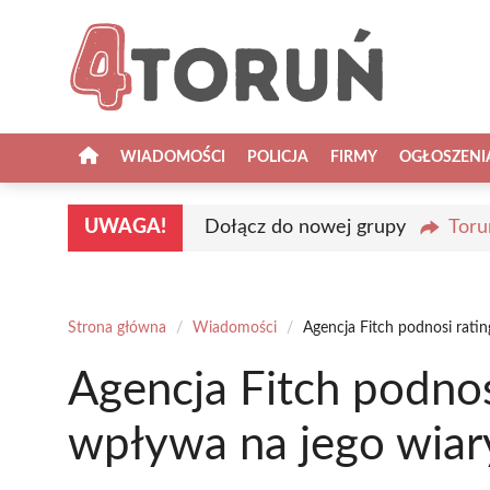
Przejdź
do
treści
WIADOMOŚCI
POLICJA
FIRMY
OGŁOSZENI
UWAGA!
Dołącz do nowej grupy
Toru
Strona główna
/
Wiadomości
/
Agencja Fitch podnosi rati
Agencja Fitch podnos
wpływa na jego wia