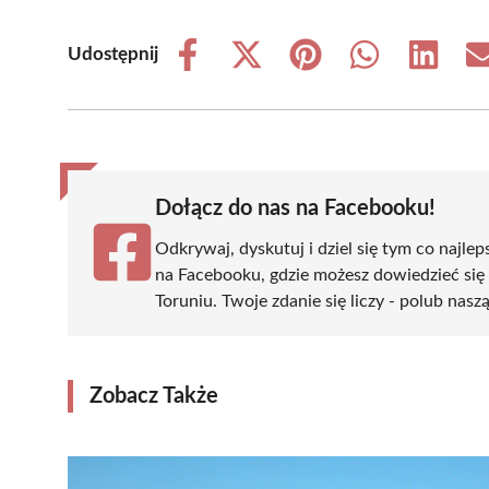
Udostępnij
Share
Share
Share
Share
Share
on
on
on
on
on
Facebook
X
Pinterest
WhatsApp
LinkedIn
(Twitter)
Dołącz do nas na Facebooku!
Odkrywaj, dyskutuj i dziel się tym co najlep
na Facebooku, gdzie możesz dowiedzieć się
Toruniu. Twoje zdanie się liczy - polub nasz
Zobacz Także