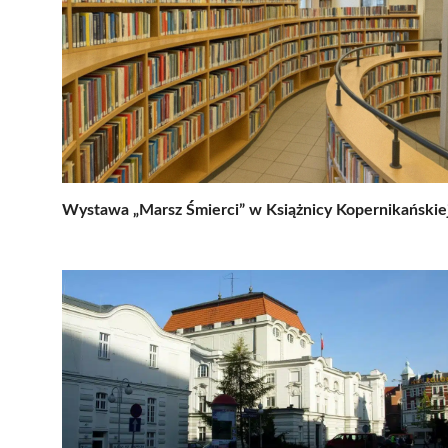
Wystawa „Marsz Śmierci” w Książnicy Kopernikańskie