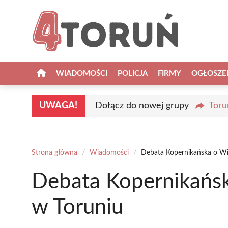
Przejdź
do
treści
WIADOMOŚCI
POLICJA
FIRMY
OGŁOSZE
UWAGA!
Dołącz do nowej grupy
Toru
Strona główna
/
Wiadomości
/
Debata Kopernikańska o Wi
Debata Kopernikańsk
w Toruniu