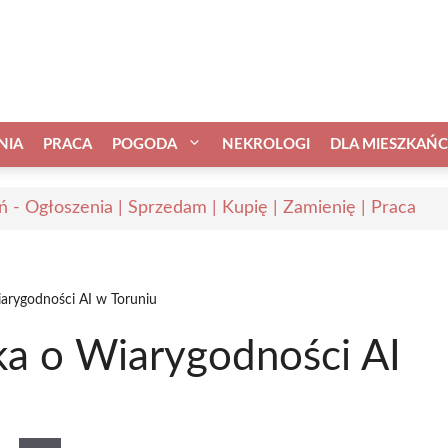
NIA
PRACA
POGODA
NEKROLOGI
DLA MIESZKAŃ
ń - Ogłoszenia | Sprzedam | Kupię | Zamienię | Praca
arygodności AI w Toruniu
a o Wiarygodności AI