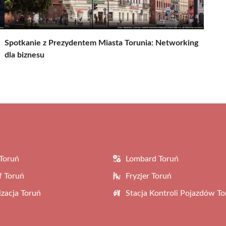
Spotkanie z Prezydentem Miasta Torunia: Networking
dla biznesu
Toruń
Lombard Toruń
f Toruń
Fryzjer Toruń
zacja Toruń
Stacja Kontroli Pojazdów To