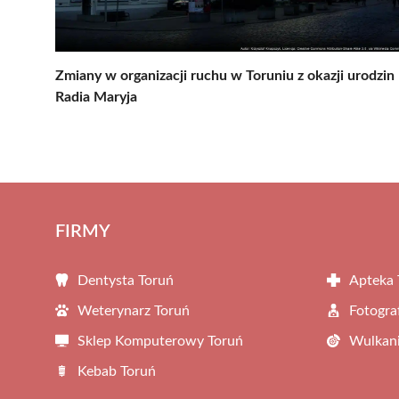
Zmiany w organizacji ruchu w Toruniu z okazji urodzin
Radia Maryja
FIRMY
Dentysta Toruń
Apteka 
Weterynarz Toruń
Fotogra
Sklep Komputerowy Toruń
Wulkani
Kebab Toruń