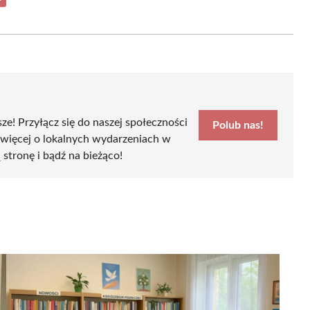
Share
on
Email
sze! Przyłącz się do naszej społeczności
Polub nas!
 więcej o lokalnych wydarzeniach w
ą stronę i bądź na bieżąco!