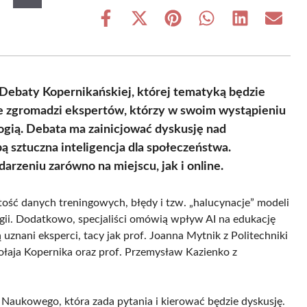
Share
Share
Share
Share
Share
Share
on
on
on
on
on
on
Facebook
X
Pinterest
WhatsApp
LinkedIn
Email
(Twitter)
a Debaty Kopernikańskiej, której tematyką będzie
ie zgromadzi ekspertów, którzy w swoim wystąpieniu
ogią. Debata ma zainicjować dyskusję nad
bą sztuczna inteligencja dla społeczeństwa.
arzeniu zarówno na miejscu, jak i online.
ość danych treningowych, błędy i tzw. „halucynacje” modeli
logii. Dodatkowo, specjaliści omówią wpływ AI na edukację
znani eksperci, tacy jak prof. Joanna Mytnik z Politechniki
łaja Kopernika oraz prof. Przemysław Kazienko z
Naukowego, która zada pytania i kierować będzie dyskusję.