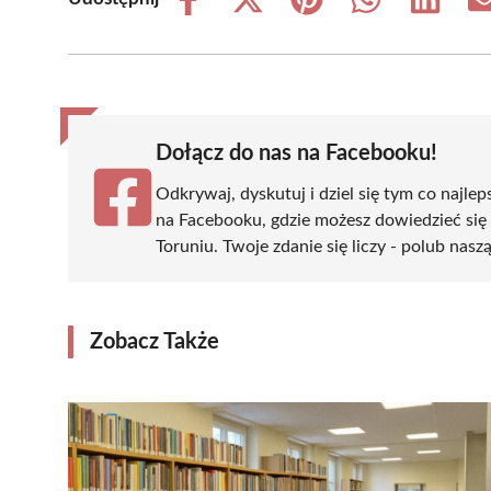
Share
Share
Share
Share
Share
on
on
on
on
on
Facebook
X
Pinterest
WhatsApp
LinkedIn
(Twitter)
Dołącz do nas na Facebooku!
Odkrywaj, dyskutuj i dziel się tym co najlep
na Facebooku, gdzie możesz dowiedzieć się
Toruniu. Twoje zdanie się liczy - polub nasz
Zobacz Także