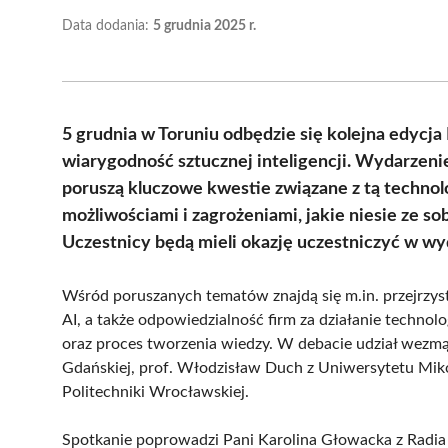
Data dodania:
5 grudnia 2025 r.
5 grudnia w Toruniu odbędzie się kolejna edycj
wiarygodność sztucznej inteligencji. Wydarzen
poruszą kluczowe kwestie związane z tą technol
możliwościami i zagrożeniami, jakie niesie ze so
Uczestnicy będą mieli okazję uczestniczyć w wyd
Wśród poruszanych tematów znajdą się m.in. przejrzyst
AI, a także odpowiedzialność firm za działanie techno
oraz proces tworzenia wiedzy. W debacie udział wezmą u
Gdańskiej, prof. Włodzisław Duch z Uniwersytetu Miko
Politechniki Wrocławskiej.
Spotkanie poprowadzi Pani Karolina Głowacka z Radia 