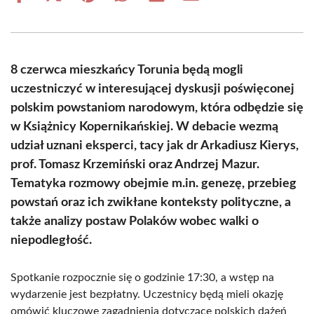
on
on
on
on
on
on
Facebook
X
Pinterest
WhatsApp
LinkedIn
Email
(Twitter)
8 czerwca mieszkańcy Torunia będą mogli
uczestniczyć w interesującej dyskusji poświęconej
polskim powstaniom narodowym, która odbędzie się
w Książnicy Kopernikańskiej. W debacie wezmą
udział uznani eksperci, tacy jak dr Arkadiusz Kierys,
prof. Tomasz Krzemiński oraz Andrzej Mazur.
Tematyka rozmowy obejmie m.in. genezę, przebieg
powstań oraz ich zwikłane konteksty polityczne, a
także analizy postaw Polaków wobec walki o
niepodległość.
Spotkanie rozpocznie się o godzinie 17:30, a wstęp na
wydarzenie jest bezpłatny. Uczestnicy będą mieli okazję
omówić kluczowe zagadnienia dotyczące polskich dążeń