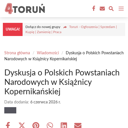
Przejdź
M
do
treści
Dołącz do nowej grupy
Toruń - Ogłoszenia | Sprzedam |
UWAGA!
Kupię | Zamienię | Praca
Strona główna
/
Wiadomości
/
Dyskusja o Polskich Powstaniach
Narodowych w Książnicy Kopernikańskiej
Dyskusja o Polskich Powstaniach
Narodowych w Książnicy
Kopernikańskiej
Data dodania:
6 czerwca 2026 r.
Share
Share
Share
Share
Share
Share