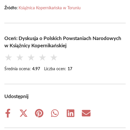
Źródło:
Książnica Kopernikańska w Toruniu
Oceń: Dyskusja o Polskich Powstaniach Narodowych
w Książnicy Kopernikańskiej
★
★
★
★
★
Średnia ocena:
4.97
Liczba ocen:
17
Udostępnij
Share
Share
Share
Share
Share
Share
on
on
on
on
on
on
Facebook
X
Pinterest
WhatsApp
LinkedIn
Email
(Twitter)