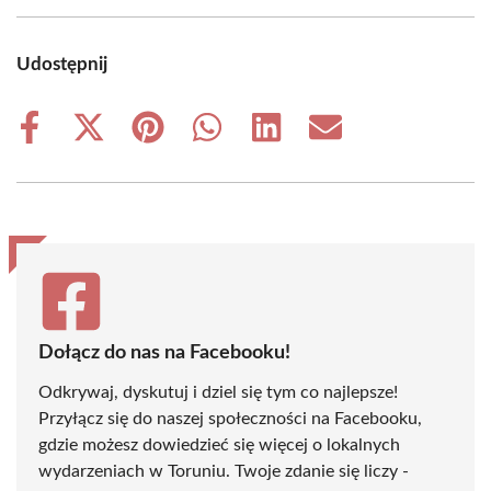
Udostępnij
Share
Share
Share
Share
Share
Share
on
on
on
on
on
on
Facebook
X
Pinterest
WhatsApp
LinkedIn
Email
(Twitter)
Dołącz do nas na Facebooku!
Odkrywaj, dyskutuj i dziel się tym co najlepsze!
Przyłącz się do naszej społeczności na Facebooku,
gdzie możesz dowiedzieć się więcej o lokalnych
wydarzeniach w Toruniu. Twoje zdanie się liczy -