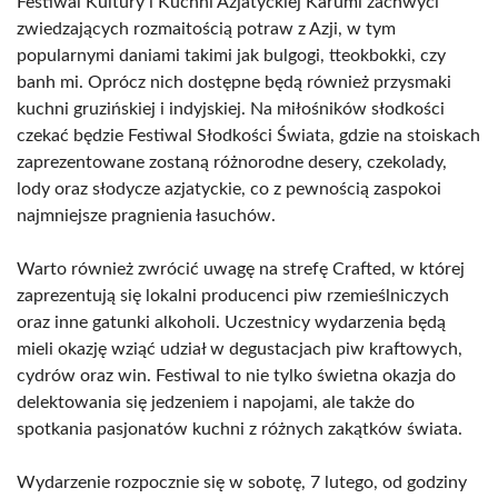
Festiwal Kultury i Kuchni Azjatyckiej Karumi zachwyci
zwiedzających rozmaitością potraw z Azji, w tym
popularnymi daniami takimi jak bulgogi, tteokbokki, czy
banh mi. Oprócz nich dostępne będą również przysmaki
kuchni gruzińskiej i indyjskiej. Na miłośników słodkości
czekać będzie Festiwal Słodkości Świata, gdzie na stoiskach
zaprezentowane zostaną różnorodne desery, czekolady,
lody oraz słodycze azjatyckie, co z pewnością zaspokoi
najmniejsze pragnienia łasuchów.
Warto również zwrócić uwagę na strefę Crafted, w której
zaprezentują się lokalni producenci piw rzemieślniczych
oraz inne gatunki alkoholi. Uczestnicy wydarzenia będą
mieli okazję wziąć udział w degustacjach piw kraftowych,
cydrów oraz win. Festiwal to nie tylko świetna okazja do
delektowania się jedzeniem i napojami, ale także do
spotkania pasjonatów kuchni z różnych zakątków świata.
Wydarzenie rozpocznie się w sobotę, 7 lutego, od godziny