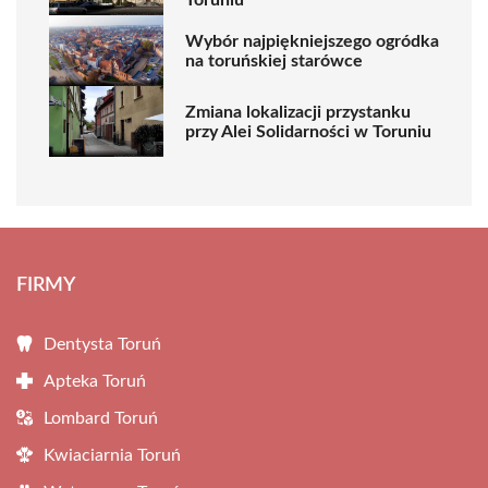
Wybór najpiękniejszego ogródka
na toruńskiej starówce
Zmiana lokalizacji przystanku
przy Alei Solidarności w Toruniu
FIRMY
Dentysta Toruń
Apteka Toruń
Lombard Toruń
Kwiaciarnia Toruń