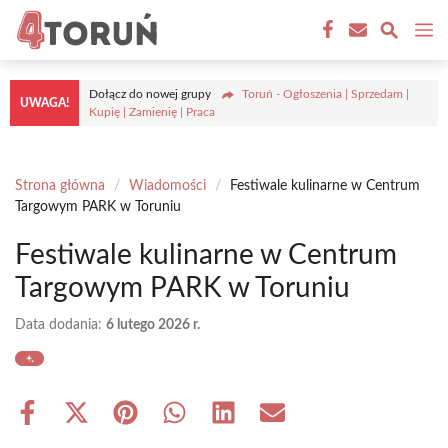
Przejdź
M
do
treści
Dołącz do nowej grupy
Toruń - Ogłoszenia | Sprzedam |
UWAGA!
Kupię | Zamienię | Praca
Strona główna
/
Wiadomości
/
Festiwale kulinarne w Centrum
Targowym PARK w Toruniu
Festiwale kulinarne w Centrum
Targowym PARK w Toruniu
Data dodania:
6 lutego 2026 r.
Share
Share
Share
Share
Share
Share
on
on
on
on
on
on