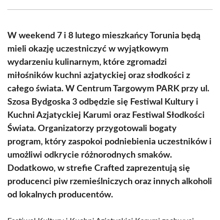
Facebook
X
Pinterest
WhatsApp
LinkedIn
Email
(Twitter)
W weekend 7 i 8 lutego mieszkańcy Torunia będą
mieli okazję uczestniczyć w wyjątkowym
wydarzeniu kulinarnym, które zgromadzi
miłośników kuchni azjatyckiej oraz słodkości z
całego świata. W Centrum Targowym PARK przy ul.
Szosa Bydgoska 3 odbędzie się Festiwal Kultury i
Kuchni Azjatyckiej Karumi oraz Festiwal Słodkości
Świata. Organizatorzy przygotowali bogaty
program, który zaspokoi podniebienia uczestników i
umożliwi odkrycie różnorodnych smaków.
Dodatkowo, w strefie Crafted zaprezentują się
producenci piw rzemieślniczych oraz innych alkoholi
od lokalnych producentów.