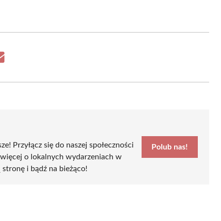
Share
on
Email
sze! Przyłącz się do naszej społeczności
Polub nas!
 więcej o lokalnych wydarzeniach w
ą stronę i bądź na bieżąco!