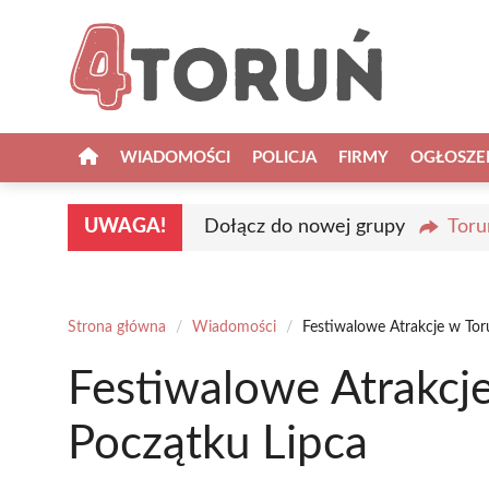
Przejdź
do
treści
WIADOMOŚCI
POLICJA
FIRMY
OGŁOSZE
UWAGA!
Dołącz do nowej grupy
Toru
Strona główna
/
Wiadomości
/
Festiwalowe Atrakcje w Tor
Festiwalowe Atrakcje
Początku Lipca