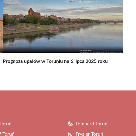
Prognoza upałów w Toruniu na 6 lipca 2025 roku
Toruń
Lombard Toruń
f Toruń
Fryzjer Toruń