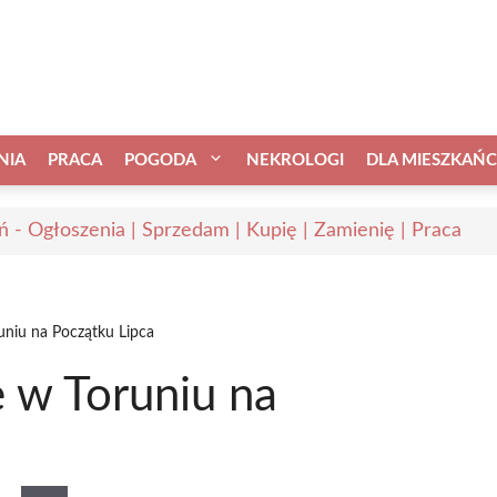
NIA
PRACA
POGODA
NEKROLOGI
DLA MIESZKAŃ
ń - Ogłoszenia | Sprzedam | Kupię | Zamienię | Praca
uniu na Początku Lipca
 w Toruniu na