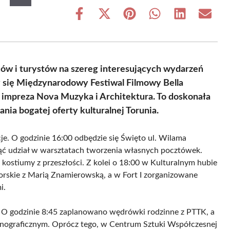
Share
Share
Share
Share
Share
Share
on
on
on
on
on
on
Facebook
X
Pinterest
WhatsApp
LinkedIn
Email
(Twitter)
ów i turystów na szereg interesujących wydarzeń
y się Międzynarodowy Festiwal Filmowy Bella
 impreza Nova Muzyka i Architektura. To doskonała
ania bogatej oferty kulturalnej Torunia.
cje. O godzinie 16:00 odbędzie się Święto ul. Wilama
iąć udział w warsztatach tworzenia własnych pocztówek.
kostiumy z przeszłości. Z kolei o 18:00 w Kulturalnym hubie
orskie z Marią Znamierowską, a w Fort I zorganizowane
i.
i. O godzinie 8:45 zaplanowano wędrówki rodzinne z PTTK, a
nograficznym. Oprócz tego, w Centrum Sztuki Współczesnej