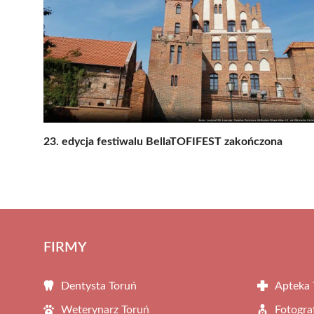
23. edycja festiwalu BellaTOFIFEST zakończona
FIRMY
Dentysta Toruń
Apteka 
Weterynarz Toruń
Fotogra