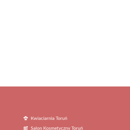
Kwiaciarnia Toruń
Salon Kosmetyczny Toruń