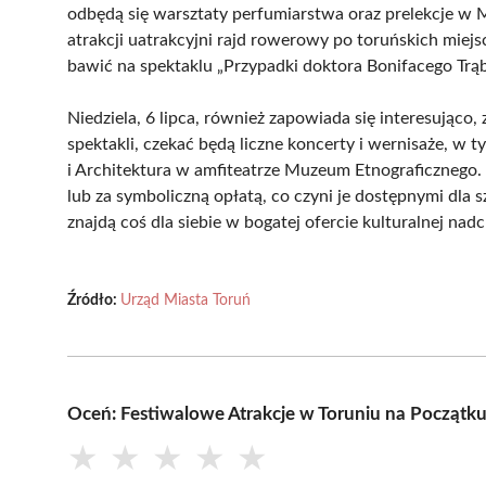
odbędą się warsztaty perfumiarstwa oraz prelekcje 
atrakcji uatrakcyjni rajd rowerowy po toruńskich miejs
bawić na spektaklu „Przypadki doktora Bonifacego Trąb
Niedziela, 6 lipca, również zapowiada się interesująco
spektakli, czekać będą liczne koncerty i wernisaże, w
i Architektura w amfiteatrze Muzeum Etnograficznego.
lub za symboliczną opłatą, co czyni je dostępnymi dla
znajdą coś dla siebie w bogatej ofercie kulturalnej n
Źródło:
Urząd Miasta Toruń
Oceń: Festiwalowe Atrakcje w Toruniu na Początku
★
★
★
★
★