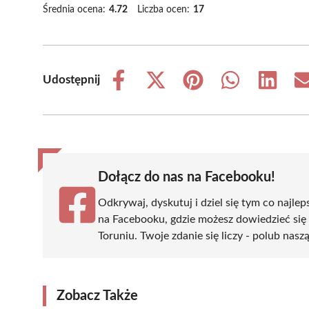
Średnia ocena:
4.72
Liczba ocen:
17
Udostępnij
Share
Share
Share
Share
Share
on
on
on
on
on
Facebook
X
Pinterest
WhatsApp
LinkedIn
(Twitter)
Dołącz do nas na Facebooku!
Odkrywaj, dyskutuj i dziel się tym co najlep
na Facebooku, gdzie możesz dowiedzieć się
Toruniu. Twoje zdanie się liczy - polub nasz
Zobacz Także