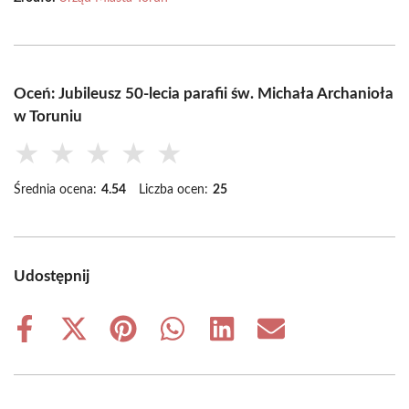
Oceń: Jubileusz 50-lecia parafii św. Michała Archanioła
w Toruniu
★
★
★
★
★
Średnia ocena:
4.54
Liczba ocen:
25
Udostępnij
Share
Share
Share
Share
Share
Share
on
on
on
on
on
on
Facebook
X
Pinterest
WhatsApp
LinkedIn
Email
(Twitter)