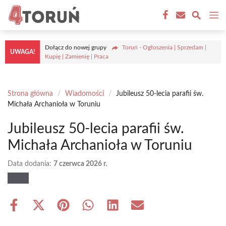
Przejdź
M
do
treści
Dołącz do nowej grupy
Toruń - Ogłoszenia | Sprzedam |
UWAGA!
Kupię | Zamienię | Praca
Strona główna
/
Wiadomości
/
Jubileusz 50-lecia parafii św.
Michała Archanioła w Toruniu
Jubileusz 50-lecia parafii św.
Michała Archanioła w Toruniu
Data dodania:
7 czerwca 2026 r.
Share
Share
Share
Share
Share
Share
on
on
on
on
on
on
Facebook
X
Pinterest
WhatsApp
LinkedIn
Email