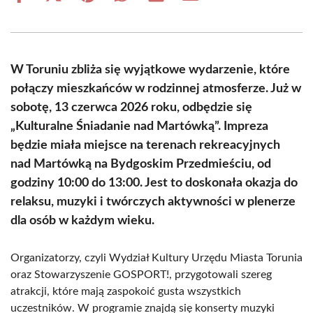
on
on
on
on
on
on
Facebook
X
Pinterest
WhatsApp
LinkedIn
Email
(Twitter)
W Toruniu zbliża się wyjątkowe wydarzenie, które
połączy mieszkańców w rodzinnej atmosferze. Już w
sobotę, 13 czerwca 2026 roku, odbędzie się
„Kulturalne Śniadanie nad Martówką”. Impreza
będzie miała miejsce na terenach rekreacyjnych
nad Martówką na Bydgoskim Przedmieściu, od
godziny 10:00 do 13:00. Jest to doskonała okazja do
relaksu, muzyki i twórczych aktywności w plenerze
dla osób w każdym wieku.
Organizatorzy, czyli Wydział Kultury Urzędu Miasta Torunia
oraz Stowarzyszenie GOSPORT!, przygotowali szereg
atrakcji, które mają zaspokoić gusta wszystkich
uczestników. W programie znajdą się konserty muzyki