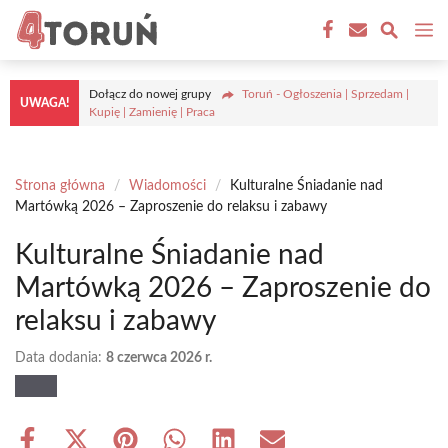
Przejdź
M
do
treści
Dołącz do nowej grupy
Toruń - Ogłoszenia | Sprzedam |
UWAGA!
Kupię | Zamienię | Praca
Strona główna
/
Wiadomości
/
Kulturalne Śniadanie nad
Martówką 2026 – Zaproszenie do relaksu i zabawy
Kulturalne Śniadanie nad
Martówką 2026 – Zaproszenie do
relaksu i zabawy
Data dodania:
8 czerwca 2026 r.
Share
Share
Share
Share
Share
Share