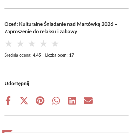
Oceń: Kulturalne Śniadanie nad Martówką 2026 –
Zaproszenie do relaksu i zabawy
★
★
★
★
★
Średnia ocena:
4.45
Liczba ocen:
17
Udostępnij
Share
Share
Share
Share
Share
Share
on
on
on
on
on
on
Facebook
X
Pinterest
WhatsApp
LinkedIn
Email
(Twitter)