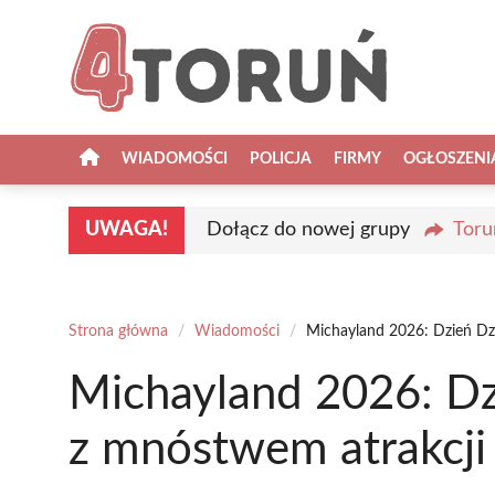
Przejdź
do
treści
WIADOMOŚCI
POLICJA
FIRMY
OGŁOSZENI
UWAGA!
Dołącz do nowej grupy
Toru
Strona główna
/
Wiadomości
/
Michayland 2026: Dzień Dz
Michayland 2026: Dz
z mnóstwem atrakcji