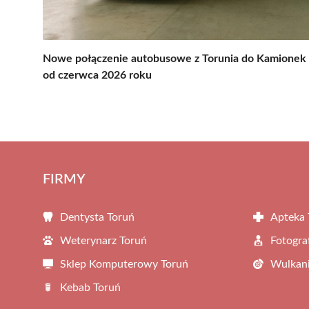
Nowe połączenie autobusowe z Torunia do Kamionek
od czerwca 2026 roku
FIRMY
Dentysta Toruń
Apteka 
Weterynarz Toruń
Fotogra
Sklep Komputerowy Toruń
Wulkani
Kebab Toruń