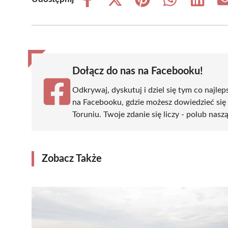
Share
Share
Share
Share
Share
on
on
on
on
on
Facebook
X
Pinterest
WhatsApp
LinkedIn
(Twitter)
Dołącz do nas na Facebooku!
Odkrywaj, dyskutuj i dziel się tym co najlep
na Facebooku, gdzie możesz dowiedzieć się
Toruniu. Twoje zdanie się liczy - polub nasz
Zobacz Także