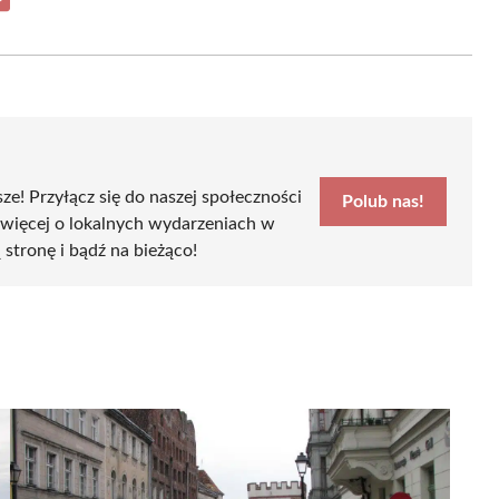
Share
on
Email
sze! Przyłącz się do naszej społeczności
Polub nas!
 więcej o lokalnych wydarzeniach w
ą stronę i bądź na bieżąco!