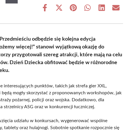
Share
Share
Share
Share
Share
Share
on
on
on
on
on
on
Facebook
X
Pinterest
WhatsApp
LinkedIn
Email
(Twitter)
Przedmieściu odbędzie się kolejna edycja
żemy więcej!” stanowi wyjątkową okazję do
rzy przygotowali szereg atrakcji, które mają na celu
ków. Dzień Dziecka obfitować będzie w różnorodne
eku.
interesujących punktów, takich jak strefa gier XXL,
ci będą mogły skorzystać z proponowanych workshopów, jak
straży pożarnej, policji oraz wojska. Dodatkowo, dla
 strzelnicy ASG oraz w konkurencji łuczniczej.
wzięcia udziału w konkursach, wygenerować wspólne
tablety oraz hulajnogi. Sobotnie spotkanie rozpocznie się