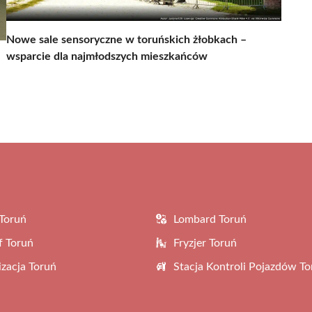
Nowe sale sensoryczne w toruńskich żłobkach –
wsparcie dla najmłodszych mieszkańców
Toruń
Lombard Toruń
f Toruń
Fryzjer Toruń
zacja Toruń
Stacja Kontroli Pojazdów To