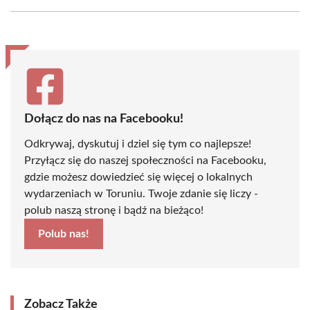
Facebook
X
Pinterest
WhatsApp
LinkedIn
Email
(Twitter)
Dołącz do nas na Facebooku!
Odkrywaj, dyskutuj i dziel się tym co najlepsze!
Przyłącz się do naszej społeczności na Facebooku,
gdzie możesz dowiedzieć się więcej o lokalnych
wydarzeniach w Toruniu. Twoje zdanie się liczy -
polub naszą stronę i bądź na bieżąco!
Polub nas!
Zobacz Także