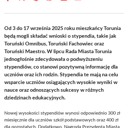
on
on
on
on
on
on
Facebook
X
Pinterest
WhatsApp
LinkedIn
Email
(Twitter)
Od 3 do 17 września 2025 roku mieszkańcy Torunia
będą mogli składać wnioski o stypendia, takie jak
Toruński Omnibus, Toruński Fachowiec oraz
Toruński Maestro. W lipcu Rada Miasta Torunia
jednogłośnie zdecydowała o podwyższeniu
stypendiów, co stanowi pozytywną informację dla
uczniów oraz ich rodzin. Stypendia te mają na celu
wsparcie uczniów osiągających wysokie wyniki w
nauce oraz odnoszących sukcesy w różnych
dziedzinach edukacyjnych.
Nowej wysokości stypendiów wynosi odpowiednio 300 zł
miesięcznie dla uczniów szkół podstawowych oraz 400 zł
dla pozostałych. Dodatkowo, Nagroda Prezydenta Miasta