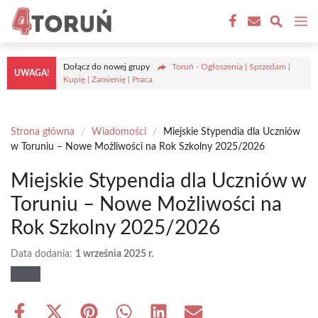
Przejdź
M
do
treści
Dołącz do nowej grupy
Toruń - Ogłoszenia | Sprzedam |
UWAGA!
Kupię | Zamienię | Praca
Strona główna
/
Wiadomości
/
Miejskie Stypendia dla Uczniów
w Toruniu – Nowe Możliwości na Rok Szkolny 2025/2026
Miejskie Stypendia dla Uczniów w
Toruniu – Nowe Możliwości na
Rok Szkolny 2025/2026
Data dodania:
1 września 2025 r.
Share
Share
Share
Share
Share
Share