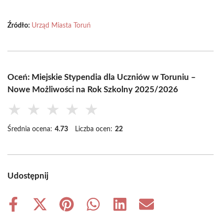
Źródło:
Urząd Miasta Toruń
Oceń: Miejskie Stypendia dla Uczniów w Toruniu –
Nowe Możliwości na Rok Szkolny 2025/2026
★
★
★
★
★
Średnia ocena:
4.73
Liczba ocen:
22
Udostępnij
Share
Share
Share
Share
Share
Share
on
on
on
on
on
on