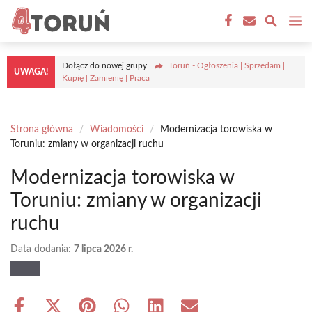
Przejdź
M
do
treści
Dołącz do nowej grupy
Toruń - Ogłoszenia | Sprzedam |
UWAGA!
Kupię | Zamienię | Praca
Strona główna
/
Wiadomości
/
Modernizacja torowiska w
Toruniu: zmiany w organizacji ruchu
Modernizacja torowiska w
Toruniu: zmiany w organizacji
ruchu
Data dodania:
7 lipca 2026 r.
Share
Share
Share
Share
Share
Share