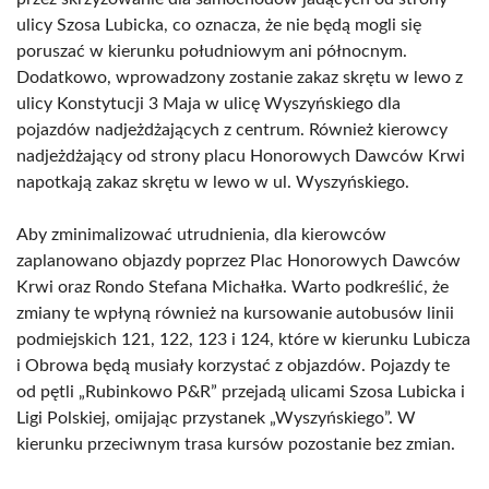
ulicy Szosa Lubicka, co oznacza, że nie będą mogli się
poruszać w kierunku południowym ani północnym.
Dodatkowo, wprowadzony zostanie zakaz skrętu w lewo z
ulicy Konstytucji 3 Maja w ulicę Wyszyńskiego dla
pojazdów nadjeżdżających z centrum. Również kierowcy
nadjeżdżający od strony placu Honorowych Dawców Krwi
napotkają zakaz skrętu w lewo w ul. Wyszyńskiego.
Aby zminimalizować utrudnienia, dla kierowców
zaplanowano objazdy poprzez Plac Honorowych Dawców
Krwi oraz Rondo Stefana Michałka. Warto podkreślić, że
zmiany te wpłyną również na kursowanie autobusów linii
podmiejskich 121, 122, 123 i 124, które w kierunku Lubicza
i Obrowa będą musiały korzystać z objazdów. Pojazdy te
od pętli „Rubinkowo P&R” przejadą ulicami Szosa Lubicka i
Ligi Polskiej, omijając przystanek „Wyszyńskiego”. W
kierunku przeciwnym trasa kursów pozostanie bez zmian.