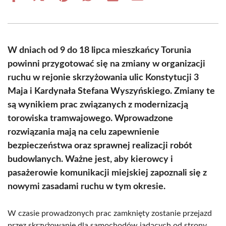
on
on
on
on
on
on
Facebook
X
Pinterest
WhatsApp
LinkedIn
Email
(Twitter)
W dniach od 9 do 18 lipca mieszkańcy Torunia
powinni przygotować się na zmiany w organizacji
ruchu w rejonie skrzyżowania ulic Konstytucji 3
Maja i Kardynała Stefana Wyszyńskiego. Zmiany te
są wynikiem prac związanych z modernizacją
torowiska tramwajowego. Wprowadzone
rozwiązania mają na celu zapewnienie
bezpieczeństwa oraz sprawnej realizacji robót
budowlanych. Ważne jest, aby kierowcy i
pasażerowie komunikacji miejskiej zapoznali się z
nowymi zasadami ruchu w tym okresie.
W czasie prowadzonych prac zamknięty zostanie przejazd
przez skrzyżowanie dla samochodów jadących od strony