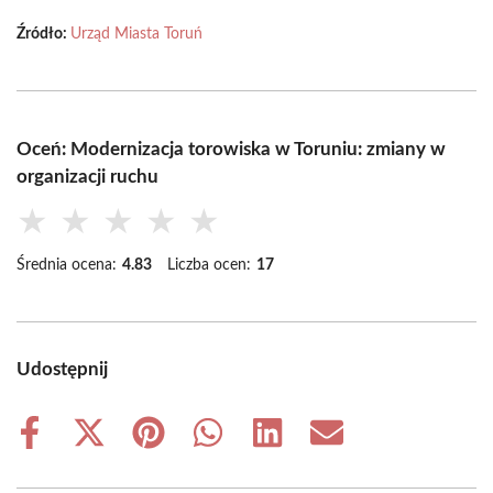
Źródło:
Urząd Miasta Toruń
Oceń: Modernizacja torowiska w Toruniu: zmiany w
organizacji ruchu
★
★
★
★
★
Średnia ocena:
4.83
Liczba ocen:
17
Udostępnij
Share
Share
Share
Share
Share
Share
on
on
on
on
on
on
Facebook
X
Pinterest
WhatsApp
LinkedIn
Email
(Twitter)