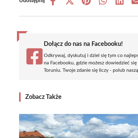
Udostępnij
Share
Share
Share
Share
Share
on
on
on
on
on
Facebook
X
Pinterest
WhatsApp
LinkedIn
(Twitter)
Dołącz do nas na Facebooku!
Odkrywaj, dyskutuj i dziel się tym co najlep
na Facebooku, gdzie możesz dowiedzieć się
Toruniu. Twoje zdanie się liczy - polub nasz
Zobacz Także