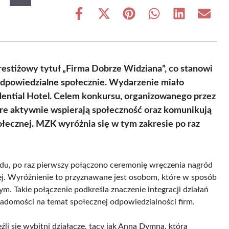
Share
Share
Share
Share
Share
Share
on
on
on
on
on
on
Facebook
X
Pinterest
WhatsApp
LinkedIn
Email
(Twitter)
restiżowy tytuł „Firma Dobrze Widziana”, co stanowi
odpowiedzialne społecznie. Wydarzenie miało
dential Hotel. Celem konkursu, organizowanego przez
óre aktywnie wspierają społeczność oraz komunikują
ołecznej. MZK wyróżnia się w tym zakresie po raz
zędu, po raz pierwszy połączono ceremonię wręczenia nagród
ej. Wyróżnienie to przyznawane jest osobom, które w sposób
. Takie połączenie podkreśla znaczenie integracji działań
iadomości na temat społecznej odpowiedzialności firm.
li się wybitni działacze, tacy jak Anna Dymna, która