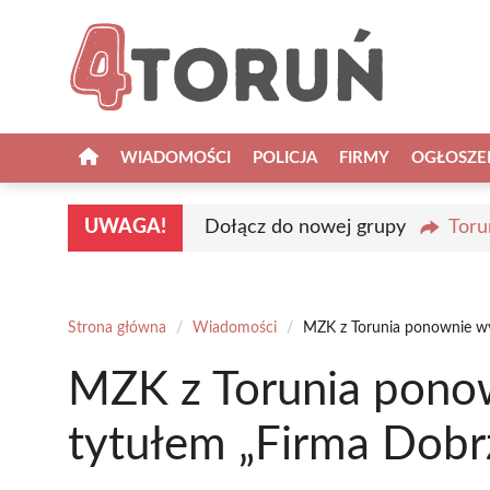
Przejdź
do
treści
WIADOMOŚCI
POLICJA
FIRMY
OGŁOSZE
UWAGA!
Dołącz do nowej grupy
Toru
Strona główna
/
Wiadomości
/
MZK z Torunia ponownie wy
MZK z Torunia pono
tytułem „Firma Dobr