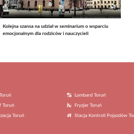
Kolejna szansa na udział w seminarium o wsparciu
emocjonalnym dla rodziców i nauczycieli
Toruń
Lombard Toruń
f Toruń
Fryzjer Toruń
zacja Toruń
Stacja Kontroli Pojazdów To