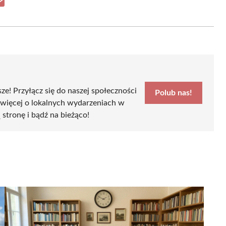
Share
on
Email
sze! Przyłącz się do naszej społeczności
Polub nas!
 więcej o lokalnych wydarzeniach w
ą stronę i bądź na bieżąco!