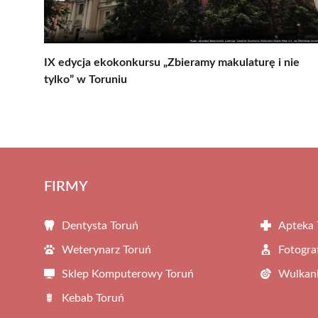
IX edycja ekokonkursu „Zbieramy makulaturę i nie
tylko” w Toruniu
FIRMY
Dentysta Toruń
Apteka 
Weterynarz Toruń
Fotogra
Sklep Komputerowy Toruń
Wulkani
Kebab Toruń