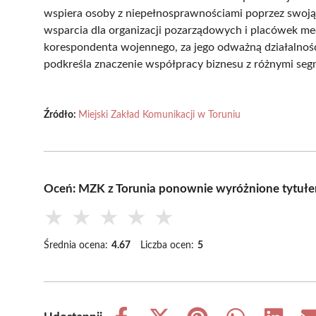
wspiera osoby z niepełnosprawnościami poprzez swoją 
wsparcia dla organizacji pozarządowych i placówek m
korespondenta wojennego, za jego odważną działalność 
podkreśla znaczenie współpracy biznesu z różnymi se
Źródło:
Miejski Zakład Komunikacji w Toruniu
Oceń: MZK z Torunia ponownie wyróżnione tytułe
★
★
★
★
★
Średnia ocena:
4.67
Liczba ocen:
5