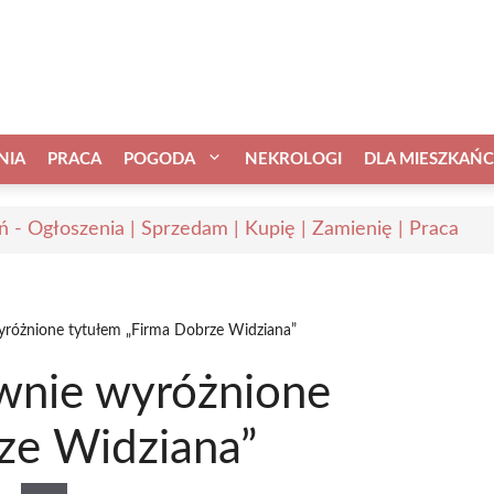
NIA
PRACA
POGODA
NEKROLOGI
DLA MIESZKAŃ
ń - Ogłoszenia | Sprzedam | Kupię | Zamienię | Praca
różnione tytułem „Firma Dobrze Widziana”
wnie wyróżnione
ze Widziana”