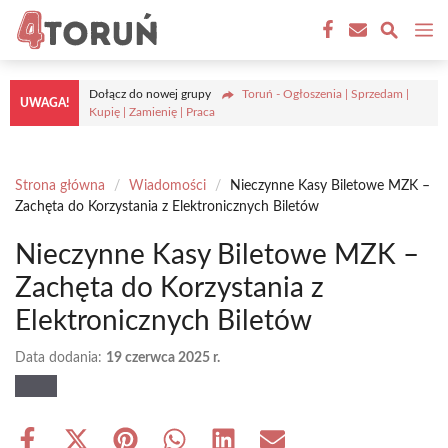
Przejdź
M
do
treści
Dołącz do nowej grupy
Toruń - Ogłoszenia | Sprzedam |
UWAGA!
Kupię | Zamienię | Praca
Strona główna
/
Wiadomości
/
Nieczynne Kasy Biletowe MZK –
Zachęta do Korzystania z Elektronicznych Biletów
Nieczynne Kasy Biletowe MZK –
Zachęta do Korzystania z
Elektronicznych Biletów
Data dodania:
19 czerwca 2025 r.
Share
Share
Share
Share
Share
Share