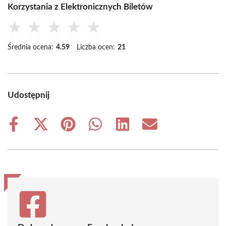
Korzystania z Elektronicznych Biletów
★
★
★
★
★
Średnia ocena:
4.59
Liczba ocen:
21
Udostępnij
Share
Share
Share
Share
Share
Share
on
on
on
on
on
on
Facebook
X
Pinterest
WhatsApp
LinkedIn
Email
(Twitter)