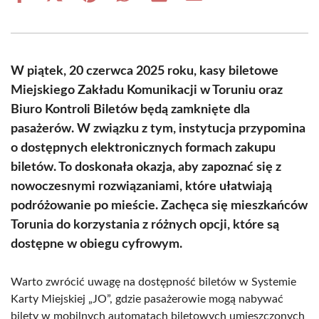
on
on
on
on
on
on
Facebook
X
Pinterest
WhatsApp
LinkedIn
Email
(Twitter)
W piątek, 20 czerwca 2025 roku, kasy biletowe
Miejskiego Zakładu Komunikacji w Toruniu oraz
Biuro Kontroli Biletów będą zamknięte dla
pasażerów. W związku z tym, instytucja przypomina
o dostępnych elektronicznych formach zakupu
biletów. To doskonała okazja, aby zapoznać się z
nowoczesnymi rozwiązaniami, które ułatwiają
podróżowanie po mieście. Zachęca się mieszkańców
Torunia do korzystania z różnych opcji, które są
dostępne w obiegu cyfrowym.
Warto zwrócić uwagę na dostępność biletów w Systemie
Karty Miejskiej „JO”, gdzie pasażerowie mogą nabywać
bilety w mobilnych automatach biletowych umieszczonych