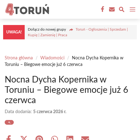
Przejdź
M
do
treści
Dołącz do nowej grupy
Toruń - Ogłoszenia | Sprzedam |
UWAGA!
Kupię | Zamienię | Praca
Strona główna
/
Wiadomości
/
Nocna Dycha Kopernika w
Toruniu – Biegowe emocje już 6 czerwca
Nocna Dycha Kopernika w
Toruniu – Biegowe emocje już 6
czerwca
Data dodania:
5 czerwca 2026 r.