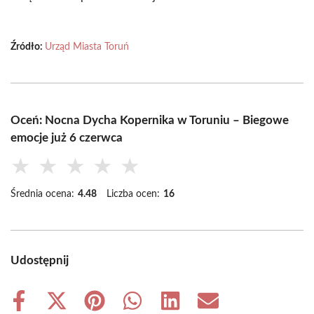
Źródło:
Urząd Miasta Toruń
Oceń: Nocna Dycha Kopernika w Toruniu – Biegowe
emocje już 6 czerwca
★
★
★
★
★
Średnia ocena:
4.48
Liczba ocen:
16
Udostępnij
Share
Share
Share
Share
Share
Share