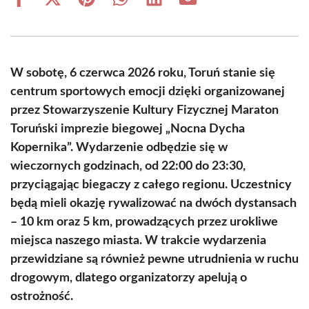
Share
Share
Share
Share
Share
Share
on
on
on
on
on
on
Facebook
X
Pinterest
WhatsApp
LinkedIn
Email
(Twitter)
W sobotę, 6 czerwca 2026 roku, Toruń stanie się
centrum sportowych emocji dzięki organizowanej
przez Stowarzyszenie Kultury Fizycznej Maraton
Toruński imprezie biegowej „Nocna Dycha
Kopernika”. Wydarzenie odbędzie się w
wieczornych godzinach, od 22:00 do 23:30,
przyciągając biegaczy z całego regionu. Uczestnicy
będą mieli okazję rywalizować na dwóch dystansach
– 10 km oraz 5 km, prowadzących przez urokliwe
miejsca naszego miasta. W trakcie wydarzenia
przewidziane są również pewne utrudnienia w ruchu
drogowym, dlatego organizatorzy apelują o
ostrożność.