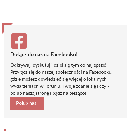
on
on
on
on
on
on
Facebook
X
Pinterest
WhatsApp
LinkedIn
Email
(Twitter)
Dołącz do nas na Facebooku!
Odkrywaj, dyskutuj i dziel się tym co najlepsze!
Przyłącz się do naszej społeczności na Facebooku,
gdzie możesz dowiedzieć się więcej o lokalnych
wydarzeniach w Toruniu. Twoje zdanie się liczy -
polub naszą stronę i bądź na bieżąco!
Polub nas!