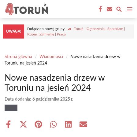
Przejdź
M
do
treści
Dołącz do nowej grupy
Toruń - Ogłoszenia | Sprzedam |
UWAGA!
Kupię | Zamienię | Praca
Strona główna
/
Wiadomości
/
Nowe nasadzenia drzew w
Toruniu na jesień 2024
Nowe nasadzenia drzew w
Toruniu na jesień 2024
Data dodania:
6 października 2025 r.
Share
Share
Share
Share
Share
Share
on
on
on
on
on
on
Facebook
X
Pinterest
WhatsApp
LinkedIn
Email