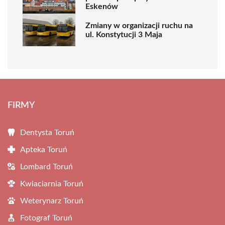
Eskenów
Zmiany w organizacji ruchu na
ul. Konstytucji 3 Maja
FIRMY
Dentysta Toruń
Apteka Toruń
Lombard Toruń
Kwiaciarnia Toruń
Weterynarz Toruń
Fotograf Toruń