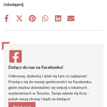
Udostępnij
Share
Share
Share
Share
Share
Share
on
on
on
on
on
on
Facebook
X
Pinterest
WhatsApp
LinkedIn
Email
(Twitter)
Dołącz do nas na Facebooku!
Odkrywaj, dyskutuj i dziel się tym co najlepsze!
Przyłącz się do naszej społeczności na Facebooku,
gdzie możesz dowiedzieć się więcej o lokalnych
wydarzeniach w Toruniu. Twoje zdanie się liczy -
polub naszą stronę i bądź na bieżąco!