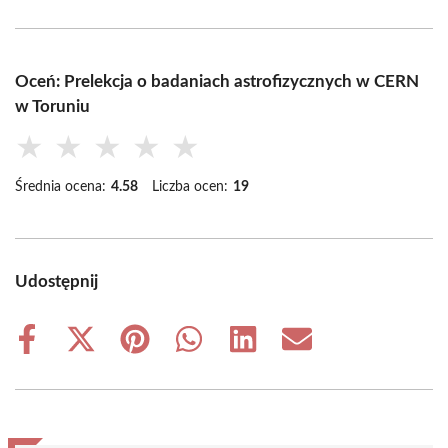
Oceń: Prelekcja o badaniach astrofizycznych w CERN
w Toruniu
★
★
★
★
★
Średnia ocena:
4.58
Liczba ocen:
19
Udostępnij
Share
Share
Share
Share
Share
Share
on
on
on
on
on
on
Facebook
X
Pinterest
WhatsApp
LinkedIn
Email
(Twitter)