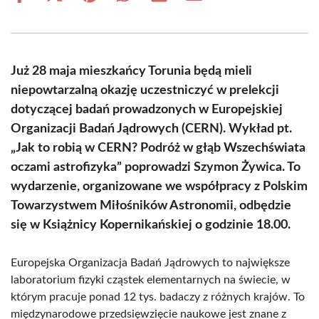
on
on
on
on
on
on
Facebook
X
Pinterest
WhatsApp
LinkedIn
Email
(Twitter)
Już 28 maja mieszkańcy Torunia będą mieli
niepowtarzalną okazję uczestniczyć w prelekcji
dotyczącej badań prowadzonych w Europejskiej
Organizacji Badań Jądrowych (CERN). Wykład pt.
„Jak to robią w CERN? Podróż w głąb Wszechświata
oczami astrofizyka” poprowadzi Szymon Żywica. To
wydarzenie, organizowane we współpracy z Polskim
Towarzystwem Miłośników Astronomii, odbędzie
się w Książnicy Kopernikańskiej o godzinie 18.00.
Europejska Organizacja Badań Jądrowych to największe
laboratorium fizyki cząstek elementarnych na świecie, w
którym pracuje ponad 12 tys. badaczy z różnych krajów. To
międzynarodowe przedsięwzięcie naukowe jest znane z