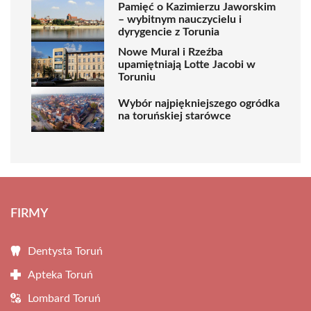
Pamięć o Kazimierzu Jaworskim
– wybitnym nauczycielu i
dyrygencie z Torunia
Nowe Mural i Rzeźba
upamiętniają Lotte Jacobi w
Toruniu
Wybór najpiękniejszego ogródka
na toruńskiej starówce
FIRMY
Dentysta Toruń
Apteka Toruń
Lombard Toruń