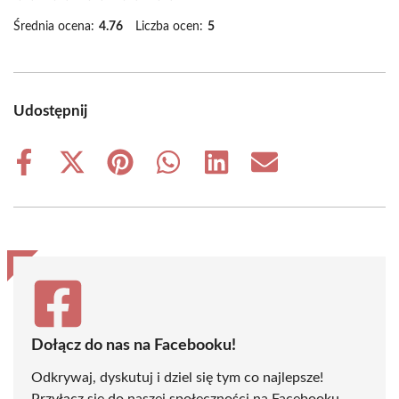
Średnia ocena:
4.76
Liczba ocen:
5
Udostępnij
Share
Share
Share
Share
Share
Share
on
on
on
on
on
on
Facebook
X
Pinterest
WhatsApp
LinkedIn
Email
(Twitter)
Dołącz do nas na Facebooku!
Odkrywaj, dyskutuj i dziel się tym co najlepsze!