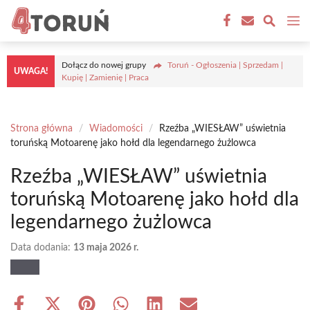
Przejdź
M
do
treści
Dołącz do nowej grupy
Toruń - Ogłoszenia | Sprzedam |
UWAGA!
Kupię | Zamienię | Praca
Strona główna
/
Wiadomości
/
Rzeźba „WIESŁAW” uświetnia
toruńską Motoarenę jako hołd dla legendarnego żużlowca
Rzeźba „WIESŁAW” uświetnia
toruńską Motoarenę jako hołd dla
legendarnego żużlowca
Data dodania:
13 maja 2026 r.
Share
Share
Share
Share
Share
Share