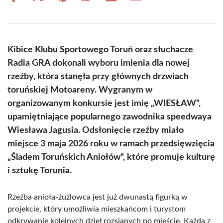
on
on
on
on
on
on
Facebook
X
Pinterest
WhatsApp
LinkedIn
Email
(Twitter)
Kibice Klubu Sportowego Toruń oraz słuchacze
Radia GRA dokonali wyboru imienia dla nowej
rzeźby, która stanęła przy głównych drzwiach
toruńskiej Motoareny. Wygranym w
organizowanym konkursie jest imię „WIESŁAW”,
upamiętniające popularnego zawodnika speedwaya
Wiesława Jagusia. Odsłonięcie rzeźby miało
miejsce 3 maja 2026 roku w ramach przedsięwzięcia
„Śladem Toruńskich Aniołów”, które promuje kulturę
i sztukę Torunia.
Rzeźba anioła-żużlowca jest już dwunastą figurką w
projekcie, który umożliwia mieszkańcom i turystom
odkrywanie kolejnych dzieł rozsianych po mieście. Każda z