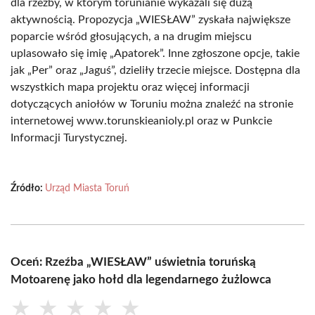
dla rzeźby, w którym torunianie wykazali się dużą
aktywnością. Propozycja „WIESŁAW” zyskała największe
poparcie wśród głosujących, a na drugim miejscu
uplasowało się imię „Apatorek”. Inne zgłoszone opcje, takie
jak „Per” oraz „Jaguś”, dzieliły trzecie miejsce. Dostępna dla
wszystkich mapa projektu oraz więcej informacji
dotyczących aniołów w Toruniu można znaleźć na stronie
internetowej www.torunskieanioly.pl oraz w Punkcie
Informacji Turystycznej.
Źródło:
Urząd Miasta Toruń
Oceń: Rzeźba „WIESŁAW” uświetnia toruńską
Motoarenę jako hołd dla legendarnego żużlowca
★
★
★
★
★