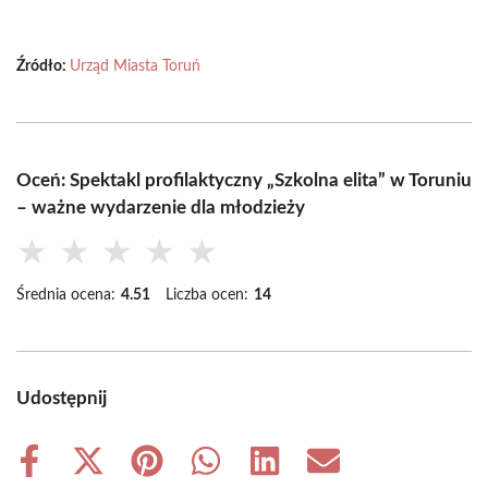
Źródło:
Urząd Miasta Toruń
Oceń: Spektakl profilaktyczny „Szkolna elita” w Toruniu
– ważne wydarzenie dla młodzieży
★
★
★
★
★
Średnia ocena:
4.51
Liczba ocen:
14
Udostępnij
Share
Share
Share
Share
Share
Share
on
on
on
on
on
on