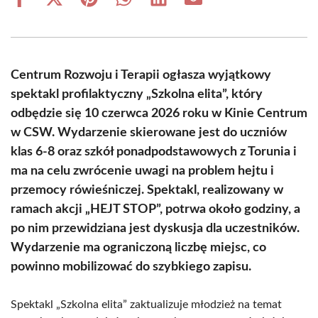
Share
Share
Share
Share
Share
Share
on
on
on
on
on
on
Facebook
X
Pinterest
WhatsApp
LinkedIn
Email
(Twitter)
Centrum Rozwoju i Terapii ogłasza wyjątkowy
spektakl profilaktyczny „Szkolna elita”, który
odbędzie się 10 czerwca 2026 roku w Kinie Centrum
w CSW. Wydarzenie skierowane jest do uczniów
klas 6-8 oraz szkół ponadpodstawowych z Torunia i
ma na celu zwrócenie uwagi na problem hejtu i
przemocy rówieśniczej. Spektakl, realizowany w
ramach akcji „HEJT STOP”, potrwa około godziny, a
po nim przewidziana jest dyskusja dla uczestników.
Wydarzenie ma ograniczoną liczbę miejsc, co
powinno mobilizować do szybkiego zapisu.
Spektakl „Szkolna elita” zaktualizuje młodzież na temat