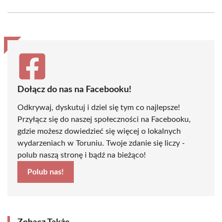
Facebook
X
Pinterest
WhatsApp
LinkedIn
Email
(Twitter)
Dołącz do nas na Facebooku!
Odkrywaj, dyskutuj i dziel się tym co najlepsze!
Przyłącz się do naszej społeczności na Facebooku,
gdzie możesz dowiedzieć się więcej o lokalnych
wydarzeniach w Toruniu. Twoje zdanie się liczy -
polub naszą stronę i bądź na bieżąco!
Polub nas!