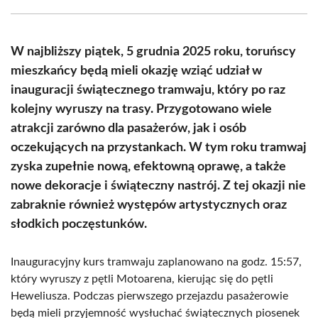
Facebook
X
Pinterest
WhatsApp
LinkedIn
Email
(Twitter)
W najbliższy piątek, 5 grudnia 2025 roku, toruńscy
mieszkańcy będą mieli okazję wziąć udział w
inauguracji świątecznego tramwaju, który po raz
kolejny wyruszy na trasy. Przygotowano wiele
atrakcji zarówno dla pasażerów, jak i osób
oczekujących na przystankach. W tym roku tramwaj
zyska zupełnie nową, efektowną oprawę, a także
nowe dekoracje i świąteczny nastrój. Z tej okazji nie
zabraknie również występów artystycznych oraz
słodkich poczęstunków.
Inauguracyjny kurs tramwaju zaplanowano na godz. 15:57,
który wyruszy z pętli Motoarena, kierując się do pętli
Heweliusza. Podczas pierwszego przejazdu pasażerowie
będą mieli przyjemność wysłuchać świątecznych piosenek