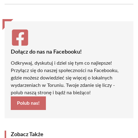
Facebook
X
Pinterest
WhatsApp
LinkedIn
Email
(Twitter)
Dołącz do nas na Facebooku!
Odkrywaj, dyskutuj i dziel się tym co najlepsze!
Przyłącz się do naszej społeczności na Facebooku,
gdzie możesz dowiedzieć się więcej o lokalnych
wydarzeniach w Toruniu. Twoje zdanie się liczy -
polub naszą stronę i bądź na bieżąco!
Polub nas!
Zobacz Także