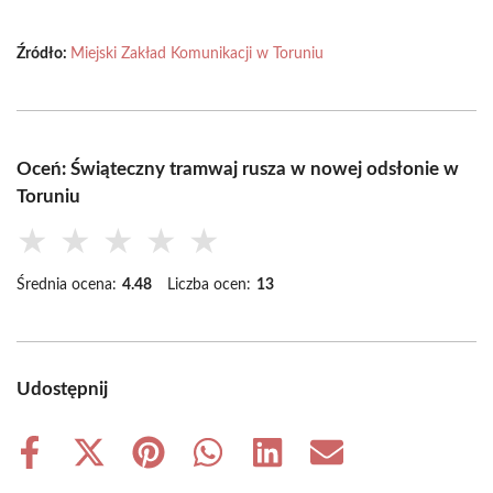
Źródło:
Miejski Zakład Komunikacji w Toruniu
Oceń: Świąteczny tramwaj rusza w nowej odsłonie w
Toruniu
★
★
★
★
★
Średnia ocena:
4.48
Liczba ocen:
13
Udostępnij
Share
Share
Share
Share
Share
Share
on
on
on
on
on
on