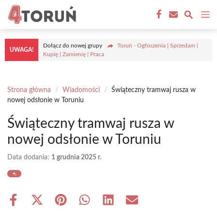
Przejdź
M
do
treści
Dołącz do nowej grupy
Toruń - Ogłoszenia | Sprzedam |
UWAGA!
Kupię | Zamienię | Praca
Strona główna
/
Wiadomości
/
Świąteczny tramwaj rusza w
nowej odsłonie w Toruniu
Świąteczny tramwaj rusza w
nowej odsłonie w Toruniu
Data dodania:
1 grudnia 2025 r.
Share
Share
Share
Share
Share
Share
on
on
on
on
on
on