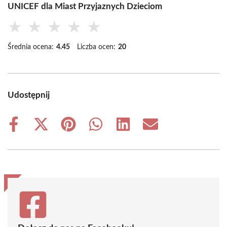
UNICEF dla Miast Przyjaznych Dzieciom
★
★
★
★
★
Średnia ocena:
4.45
Liczba ocen:
20
Udostępnij
Share
Share
Share
Share
Share
Share
on
on
on
on
on
on
Facebook
X
Pinterest
WhatsApp
LinkedIn
Email
(Twitter)