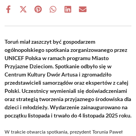
Share
Share
Share
Share
Share
Share
on
on
on
on
on
on
Facebook
X
Pinterest
WhatsApp
LinkedIn
Email
(Twitter)
Toruń miał zaszczyt być gospodarzem
ogólnopolskiego spotkania zorganizowanego przez
UNICEF Polska w ramach programu Miasto
Przyjazne Dzieciom. Spotkanie odbyło się w
Centrum Kultury Dwór Artusa i zgromadziło
przedstawicieli samorządów oraz ekspertów z całej
Polski. Uczestnicy wymieniali się doświadczeniami
oraz strategią tworzenia przyjaznego środowiska dla
dzieci i młodzieży. Wydarzenie zainaugurowano na
początku listopada i trwało do 4 listopada 2025 roku.
W trakcie otwarcia spotkania, prezydent Torunia Paweł