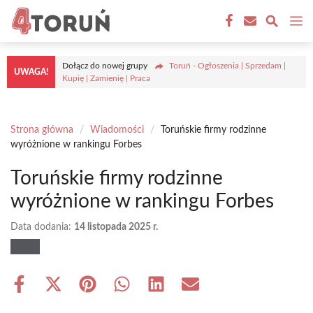
Przejdź
M
do
treści
Dołącz do nowej grupy
Toruń - Ogłoszenia | Sprzedam |
UWAGA!
Kupię | Zamienię | Praca
Strona główna
/
Wiadomości
/
Toruńskie firmy rodzinne
wyróżnione w rankingu Forbes
Toruńskie firmy rodzinne
wyróżnione w rankingu Forbes
Data dodania:
14 listopada 2025 r.
Share
Share
Share
Share
Share
Share
on
on
on
on
on
on
Facebook
X
Pinterest
WhatsApp
LinkedIn
Email