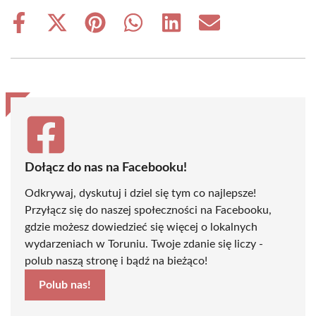
Share
Share
Share
Share
Share
Share
on
on
on
on
on
on
Facebook
X
Pinterest
WhatsApp
LinkedIn
Email
(Twitter)
Dołącz do nas na Facebooku!
Odkrywaj, dyskutuj i dziel się tym co najlepsze!
Przyłącz się do naszej społeczności na Facebooku,
gdzie możesz dowiedzieć się więcej o lokalnych
wydarzeniach w Toruniu. Twoje zdanie się liczy -
polub naszą stronę i bądź na bieżąco!
Polub nas!