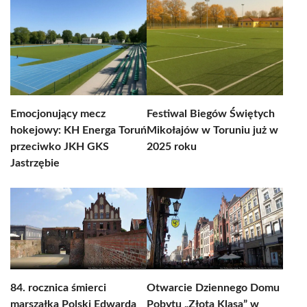
Emocjonujący mecz
Festiwal Biegów Świętych
hokejowy: KH Energa Toruń
Mikołajów w Toruniu już w
przeciwko JKH GKS
2025 roku
Jastrzębie
84. rocznica śmierci
Otwarcie Dziennego Domu
marszałka Polski Edwarda
Pobytu „Złota Klasa” w