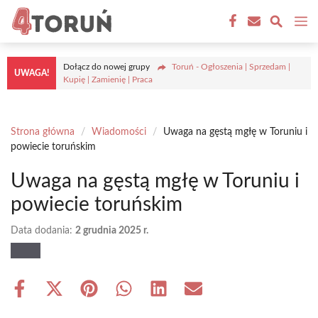
Przejdź
M
do
treści
Dołącz do nowej grupy
Toruń - Ogłoszenia | Sprzedam |
UWAGA!
Kupię | Zamienię | Praca
Strona główna
/
Wiadomości
/
Uwaga na gęstą mgłę w Toruniu i
powiecie toruńskim
Uwaga na gęstą mgłę w Toruniu i
powiecie toruńskim
Data dodania:
2 grudnia 2025 r.
Share
Share
Share
Share
Share
Share
on
on
on
on
on
on
Facebook
X
Pinterest
WhatsApp
LinkedIn
Email