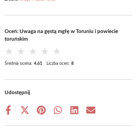
Oceń: Uwaga na gęstą mgłę w Toruniu i powiecie
toruńskim
★
★
★
★
★
Średnia ocena:
4.61
Liczba ocen:
8
Udostępnij
Share
Share
Share
Share
Share
Share
on
on
on
on
on
on
Facebook
X
Pinterest
WhatsApp
LinkedIn
Email
(Twitter)