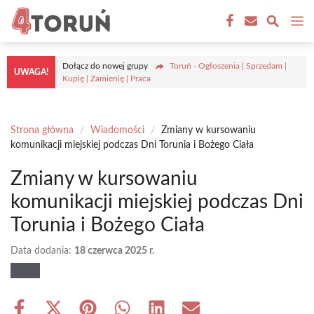
Przejdź
M
do
treści
Dołącz do nowej grupy
Toruń - Ogłoszenia | Sprzedam |
UWAGA!
Kupię | Zamienię | Praca
Strona główna
/
Wiadomości
/
Zmiany w kursowaniu
komunikacji miejskiej podczas Dni Torunia i Bożego Ciała
Zmiany w kursowaniu
komunikacji miejskiej podczas Dni
Torunia i Bożego Ciała
Data dodania:
18 czerwca 2025 r.
Share
Share
Share
Share
Share
Share