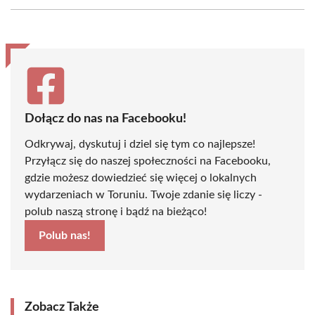
Facebook
X
Pinterest
WhatsApp
LinkedIn
Email
(Twitter)
Dołącz do nas na Facebooku!
Odkrywaj, dyskutuj i dziel się tym co najlepsze!
Przyłącz się do naszej społeczności na Facebooku,
gdzie możesz dowiedzieć się więcej o lokalnych
wydarzeniach w Toruniu. Twoje zdanie się liczy -
polub naszą stronę i bądź na bieżąco!
Polub nas!
Zobacz Także