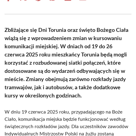
on
on
on
on
on
on
Facebook
X
Pinterest
WhatsApp
LinkedIn
Email
(Twitter)
Zbliżające się Dni Torunia oraz święto Bożego Ciała
wiążą się z wprowadzeniem zmian w kursowaniu
komunikacji miejskiej. W dniach od 19 do 26
czerwca 2025 roku mieszkańcy Torunia będą mogli
korzystać z rozbudowanej siatki połączeń, które
dostosowane są do wydarzeń odbywających się w
mieście. Zmiany obejmują zarówno rozkłady jazdy
tramwajów, jak i autobusów, a także dodatkowe
kursy w określonych godzinach.
W dniu 19 czerwca 2025 roku, przypadającego na Boże
Ciało, komunikacja miejska będzie funkcjonować według
świątecznych rozkładów jazdy. Dla uczestników zawodów
Indywidualnych Mistrzostw Polski na żużlu zostaną