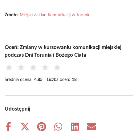
Źródło:
Miejski Zakład Komunikacji w Toruniu
Oceń: Zmiany w kursowaniu komunikacji miejskiej
podczas Dni Torunia i Bożego Ciała
★
★
★
★
★
Średnia ocena:
4.85
Liczba ocen:
18
Udostępnij
Share
Share
Share
Share
Share
Share
on
on
on
on
on
on